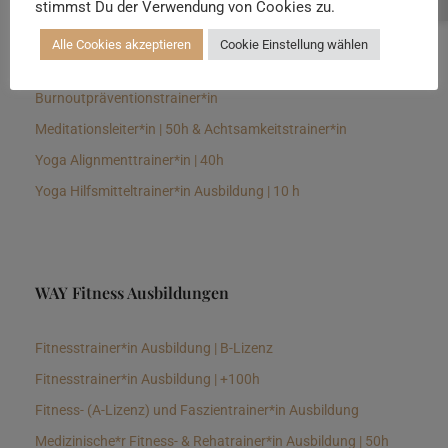
stimmst Du der Verwendung von Cookies zu.
Senioren Yogalehrer*in und Therapeut*in 100h &
Longevitytrainer*in
Alle Cookies akzeptieren
Cookie Einstellung wählen
Business Yogalehrer*in | 100h &
Burnoutpräventionstrainer*in
Meditationsleiter*in | 50h & Achtsamkeitstrainer*in
Yoga Alignmenttrainer*in | 40h
Yoga Hilfsmitteltrainer*in Ausbildung | 10 h
WAY Fitness Ausbildungen
Fitnesstrainer*in Ausbildung | B-Lizenz
Fitnesstrainer*in Ausbildung | +100h
Fitness- (A-Lizenz) und Faszientrainer*in Ausbildung
Medizinische*r Fitness- & Rehatrainer*in Ausbildung | 50h