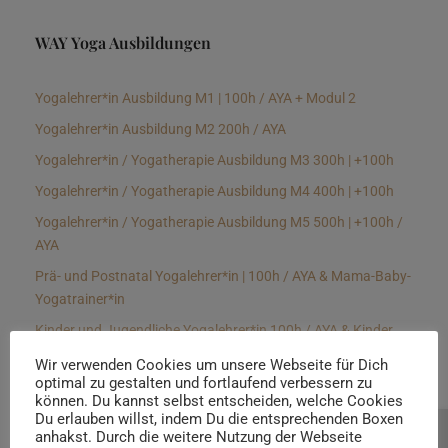
WAY Yoga Ausbildungen
Yogalehrer*in Ausbildung M1 | 100h / AYA + Modul 2
Yogalehrer*in Ausbildung M2 200h / AYA
Yogalehrer*in / Yogatherapie Ausbildung M3 300h | +100h
Yogalehrer*in / Yogatherapie Ausbildung M4 400h | +100h
Yogalehrer*in / Yogatherapie Ausbildung M5 500h | +100h /
AYA
Prä- und Postnatal Yogalehrer*in | 100h / AYA & Mama-Baby-
Yogatrainer*in
Kinder und Jugendliche Yogalehrer*in 100h / AYA & Kinder
Yogatherapeut*in / Kinderentspannungstrainer*in
Wir verwenden Cookies um unsere Webseite für Dich
optimal zu gestalten und fortlaufend verbessern zu
Yin Yogalehrer*in | 100 h & Faszientrainer*in
können. Du kannst selbst entscheiden, welche Cookies
Hormon Yogalehrer*in / Yogatherapeut*in &
Du erlauben willst, indem Du die entsprechenden Boxen
anhakst. Durch die weitere Nutzung der Webseite
Beratung buchen
Stressmanagementtrainer*in | 70h