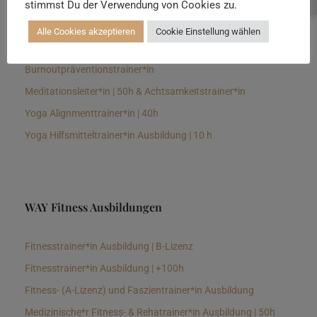
stimmst Du der Verwendung von Cookies zu.
Senioren Yogalehrer*in und Therapeut*in 100h &
Longevitytrainer*in
Alle Cookies akzeptieren
Cookie Einstellung wählen
Business Yogalehrer*in | 100h &
Burnoutpräventionstrainer*in
Meditationsleiter*in | 50h & Achtsamkeitstrainer*in
Yoga Alignmenttrainer*in | 40h
Yoga Hilfsmitteltrainer*in Ausbildung | 10 h
WAY Fitness Ausbildungen
Fitnesstrainer*in Ausbildung | B-Lizenz
Fitnesstrainer*in Ausbildung | +100h
Fitness- (A-Lizenz) und Faszientrainer*in Ausbildung
Medizinische*r Fitness- & Rehatrainer*in Ausbildung | 50h