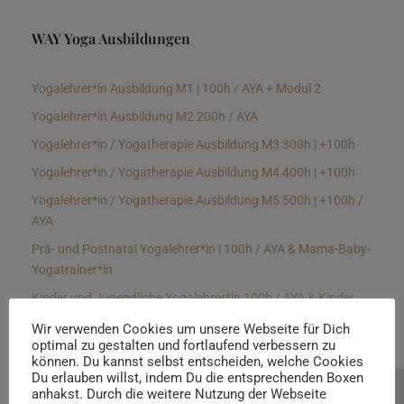
WAY Yoga Ausbildungen
Yogalehrer*in Ausbildung M1 | 100h / AYA + Modul 2
Yogalehrer*in Ausbildung M2 200h / AYA
Yogalehrer*in / Yogatherapie Ausbildung M3 300h | +100h
Yogalehrer*in / Yogatherapie Ausbildung M4 400h | +100h
Yogalehrer*in / Yogatherapie Ausbildung M5 500h | +100h /
AYA
Prä- und Postnatal Yogalehrer*in | 100h / AYA & Mama-Baby-
Yogatrainer*in
Kinder und Jugendliche Yogalehrer*in 100h / AYA & Kinder
Yogatherapeut*in / Kinderentspannungstrainer*in
Wir verwenden Cookies um unsere Webseite für Dich
optimal zu gestalten und fortlaufend verbessern zu
Yin Yogalehrer*in | 100 h & Faszientrainer*in
können. Du kannst selbst entscheiden, welche Cookies
Hormon Yogalehrer*in / Yogatherapeut*in &
Du erlauben willst, indem Du die entsprechenden Boxen
anhakst. Durch die weitere Nutzung der Webseite
Beratung buchen
Stressmanagementtrainer*in | 70h