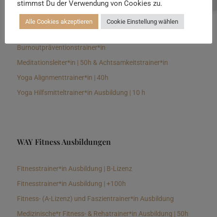
stimmst Du der Verwendung von Cookies zu.
Senioren Yogalehrer*in und Therapeut*in 100h &
Longevitytrainer*in
Alle Cookies akzeptieren
Cookie Einstellung wählen
Business Yogalehrer*in | 100h &
Burnoutpräventionstrainer*in
Meditationsleiter*in | 50h & Achtsamkeitstrainer*in
Yoga Alignmenttrainer*in | 40h
Yoga Hilfsmitteltrainer*in Ausbildung | 10 h
WAY Fitness Ausbildungen
Fitnesstrainer*in Ausbildung | B-Lizenz
Fitnesstrainer*in Ausbildung | +100h
Fitness- (A-Lizenz) und Faszientrainer*in Ausbildung
Medizinische*r Fitness- & Rehatrainer*in Ausbildung | 50h