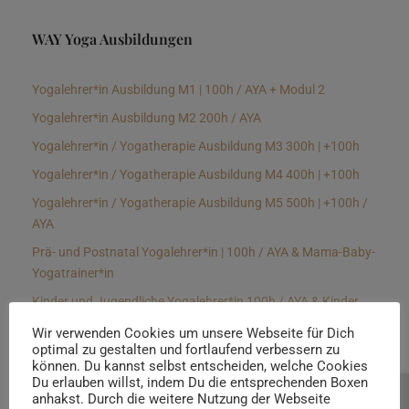
WAY Yoga Ausbildungen
Yogalehrer*in Ausbildung M1 | 100h / AYA + Modul 2
Yogalehrer*in Ausbildung M2 200h / AYA
Yogalehrer*in / Yogatherapie Ausbildung M3 300h | +100h
Yogalehrer*in / Yogatherapie Ausbildung M4 400h | +100h
Yogalehrer*in / Yogatherapie Ausbildung M5 500h | +100h /
AYA
Prä- und Postnatal Yogalehrer*in | 100h / AYA & Mama-Baby-
Yogatrainer*in
Kinder und Jugendliche Yogalehrer*in 100h / AYA & Kinder
Yogatherapeut*in / Kinderentspannungstrainer*in
Wir verwenden Cookies um unsere Webseite für Dich
optimal zu gestalten und fortlaufend verbessern zu
Yin Yogalehrer*in | 100 h & Faszientrainer*in
können. Du kannst selbst entscheiden, welche Cookies
Hormon Yogalehrer*in / Yogatherapeut*in &
Du erlauben willst, indem Du die entsprechenden Boxen
anhakst. Durch die weitere Nutzung der Webseite
Beratung buchen
Stressmanagementtrainer*in | 70h