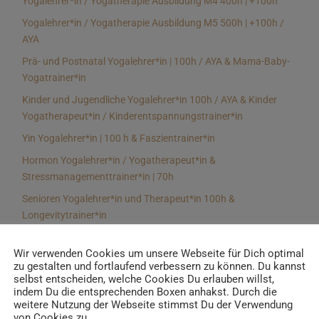
Yogalehrer*in / Yogatherapie Ausbildung M4 400h | +100h
Yogalehrer*in / Yogatherapie Ausbildung M5 500h | +100h /
AYA
Prä- und Postnatal Yogalehrer*in | 100h / AYA & Mama-Baby-
Yogatrainer*in
Kinder und Jugendliche Yogalehrer*in 100h / AYA & Kinder
Yogatherapeut*in / Kinderentspannungstrainer*in
Yin Yogalehrer*in | 100 h & Faszientrainer*in
Hormon Yogalehrer*in / Yogatherapeut*in &
Stressmanagementtrainer*in | 70h
Senioren Yogalehrer*in und Therapeut*in 100h &
Longevitytrainer*in
Business Yogalehrer*in | 100h & Burnoutpräventionstrainer*in
Wir verwenden Cookies um unsere Webseite für Dich optimal
Meditationsleiter*in | 50h & Achtsamkeitstrainer*in
zu gestalten und fortlaufend verbessern zu können. Du kannst
selbst entscheiden, welche Cookies Du erlauben willst,
Yoga Alignmenttrainer*in | 40h
indem Du die entsprechenden Boxen anhakst. Durch die
Yoga Hilfsmitteltrainer*in Ausbildung | 10 h
weitere Nutzung der Webseite stimmst Du der Verwendung
von Cookies zu.