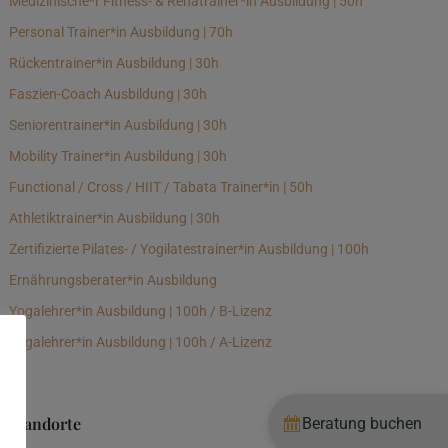
Medizinische*r Fitness- & Rehatrainer*in Ausbildung | 50h
Personal Trainer*in Ausbildung | 70h
Rückentrainer*in Ausbildung | 30h
Faszien-Coach Ausbildung | 30h
Seniorentrainer*in Ausbildung | 30h
Mobility Trainer*in Ausbildung | 30h
Functional / Cross / HIIT / Tabata Trainer*in | 50h
Athletiktrainer*in Ausbildung | 30h
Zertifizierte Pilates- / Yogilatestrainer*in Ausbildung | 100h
Ernährungsberater*in Ausbildung
Yogalehrer*in Ausbildung | 100h / B-Lizenz
Yogalehrer*in Ausbildung | 100h / A-Lizenz
Standorte
Beratung buchen