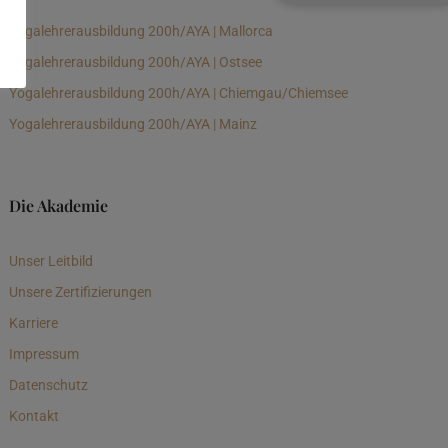
Yogalehrerausbildung 200h/AYA | Mallorca
Yogalehrerausbildung 200h/AYA | Ostsee
Yogalehrerausbildung 200h/AYA | Chiemgau/Chiemsee
Yogalehrerausbildung 200h/AYA | Mainz
Die Akademie
Unser Leitbild
Unsere Zertifizierungen
Karriere
Impressum
Datenschutz
Kontakt