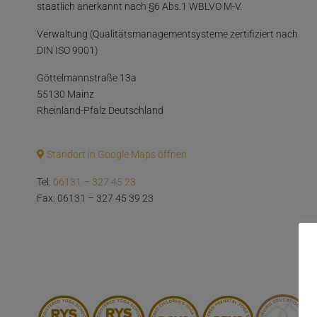
staatlich anerkannt nach §6 Abs.1 WBLVO M-V.
Verwaltung (Qualitätsmanagementsysteme zertifiziert nach
DIN ISO 9001)
Göttelmannstraße 13a
55130 Mainz
Rheinland-Pfalz Deutschland
Standort in Google Maps öffnen
Tel:
06131 – 327 45 23
Fax: 06131 – 327 45 39 23