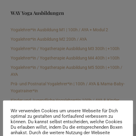
WAY Yoga Ausbildungen
Yogalehrer*in Ausbildung M1 | 100h / AYA + Modul 2
Yogalehrer*in Ausbildung M2 200h / AYA
Yogalehrer*in / Yogatherapie Ausbildung M3 300h | +100h
Yogalehrer*in / Yogatherapie Ausbildung M4 400h | +100h
Yogalehrer*in / Yogatherapie Ausbildung M5 500h | +100h /
AYA
Prä- und Postnatal Yogalehrer*in | 100h / AYA & Mama-Baby-
Yogatrainer*in
Kinder und Jugendliche Yogalehrer*in 100h / AYA & Kinder
Yogatherapeut*in / Kinderentspannungstrainer*in
Wir verwenden Cookies um unsere Webseite für Dich
optimal zu gestalten und fortlaufend verbessern zu
Yin Yogalehrer*in | 100 h & Faszientrainer*in
können. Du kannst selbst entscheiden, welche Cookies
Hormon Yogalehrer*in / Yogatherapeut*in &
Du erlauben willst, indem Du die entsprechenden Boxen
anhakst. Durch die weitere Nutzung der Webseite
Beratung buchen
Stressmanagementtrainer*in | 70h