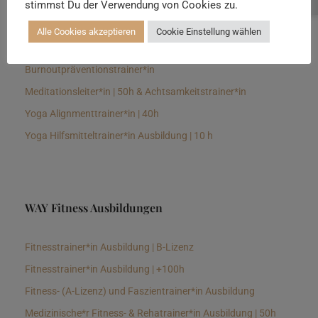
stimmst Du der Verwendung von Cookies zu.
Senioren Yogalehrer*in und Therapeut*in 100h &
Longevitytrainer*in
Alle Cookies akzeptieren
Cookie Einstellung wählen
Business Yogalehrer*in | 100h &
Burnoutpräventionstrainer*in
Meditationsleiter*in | 50h & Achtsamkeitstrainer*in
Yoga Alignmenttrainer*in | 40h
Yoga Hilfsmitteltrainer*in Ausbildung | 10 h
WAY Fitness Ausbildungen
Fitnesstrainer*in Ausbildung | B-Lizenz
Fitnesstrainer*in Ausbildung | +100h
Fitness- (A-Lizenz) und Faszientrainer*in Ausbildung
Medizinische*r Fitness- & Rehatrainer*in Ausbildung | 50h