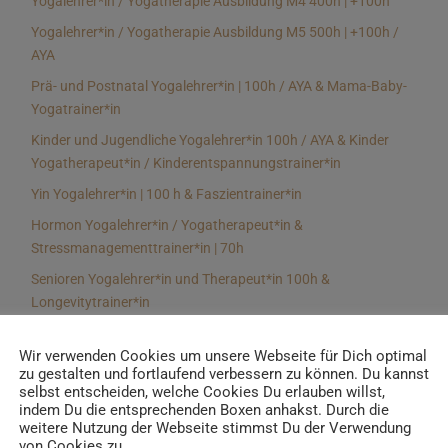
Yogalehrer*in / Yogatherapie Ausbildung M4 400h | +100h
Yogalehrer*in / Yogatherapie Ausbildung M5 500h | +100h /
AYA
Prä- und Postnatal Yogalehrer*in | 100h / AYA & Mama-Baby-
Yogatrainer*in
Kinder und Jugendliche Yogalehrer*in 100h / AYA & Kinder
Yogatherapeut*in / Kinderentspannungstrainer*in
Yin Yogalehrer*in | 100 h & Faszientrainer*in
Hormon Yogalehrer*in / Yogatherapeut*in &
Stressmanagementtrainer*in | 70h
Senioren Yogalehrer*in und Therapeut*in 100h &
Longevitytrainer*in
Business Yogalehrer*in | 100h & Burnoutpräventionstrainer*in
Wir verwenden Cookies um unsere Webseite für Dich optimal
Meditationsleiter*in | 50h & Achtsamkeitstrainer*in
zu gestalten und fortlaufend verbessern zu können. Du kannst
selbst entscheiden, welche Cookies Du erlauben willst,
Yoga Alignmenttrainer*in | 40h
indem Du die entsprechenden Boxen anhakst. Durch die
Yoga Hilfsmitteltrainer*in Ausbildung | 10 h
weitere Nutzung der Webseite stimmst Du der Verwendung
von Cookies zu.