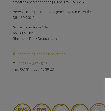
staatlich anerkannt nach §6 Abs.1 WBLVO M-V.
Verwaltung (Qualitätsmanagementsysteme zertifiziert nach
DIN ISO 9001)
Göttelmannstraße 13a
55130 Mainz
Rheinland-Pfalz Deutschland
Standort in Google Maps öffnen
Tel:
06131 – 327 45 23
Fax: 06131 – 327 45 39 23