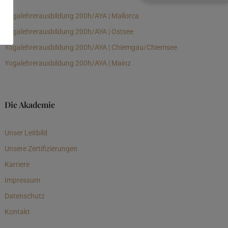
Yogalehrerausbildung 200h/AYA | Mallorca
Yogalehrerausbildung 200h/AYA | Ostsee
Yogalehrerausbildung 200h/AYA | Chiemgau/Chiemsee
Yogalehrerausbildung 200h/AYA | Mainz
Die Akademie
Unser Leitbild
Unsere Zertifizierungen
Karriere
Impressum
Datenschutz
Kontakt