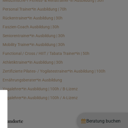
Medizinische*r Fitness- & Rehatrainer*in Ausbildung | 50h
Personal Trainer*in Ausbildung | 70h
Rückentrainer*in Ausbildung | 30h
Faszien-Coach Ausbildung | 30h
Seniorentrainer*in Ausbildung | 30h
Mobility Trainer*in Ausbildung | 30h
Functional / Cross / HIIT / Tabata Trainer*in | 50h
Athletiktrainer*in Ausbildung | 30h
Zertifizierte Pilates- / Yogilatestrainer*in Ausbildung | 100h
Ernährungsberater*in Ausbildung
Yogalehrer*in Ausbildung | 100h / B-Lizenz
Yogalehrer*in Ausbildung | 100h / A-Lizenz
Standorte
Beratung buchen