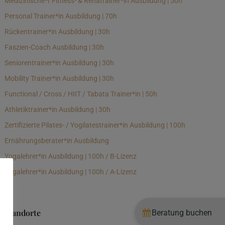
Medizinische*r Fitness- & Rehatrainer*in Ausbildung | 50h
Personal Trainer*in Ausbildung | 70h
Rückentrainer*in Ausbildung | 30h
Faszien-Coach Ausbildung | 30h
Seniorentrainer*in Ausbildung | 30h
Mobility Trainer*in Ausbildung | 30h
Functional / Cross / HIIT / Tabata Trainer*in | 50h
Athletiktrainer*in Ausbildung | 30h
Zertifizierte Pilates- / Yogilatestrainer*in Ausbildung | 100h
Ernährungsberater*in Ausbildung
Yogalehrer*in Ausbildung | 100h / B-Lizenz
Yogalehrer*in Ausbildung | 100h / A-Lizenz
Standorte
Beratung buchen