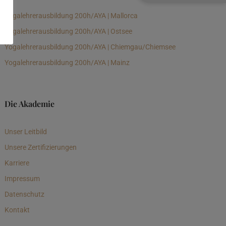
Yogalehrerausbildung 200h/AYA | Mallorca
Yogalehrerausbildung 200h/AYA | Ostsee
Yogalehrerausbildung 200h/AYA | Chiemgau/Chiemsee
Yogalehrerausbildung 200h/AYA | Mainz
Die Akademie
Unser Leitbild
Unsere Zertifizierungen
Karriere
Impressum
Datenschutz
Kontakt