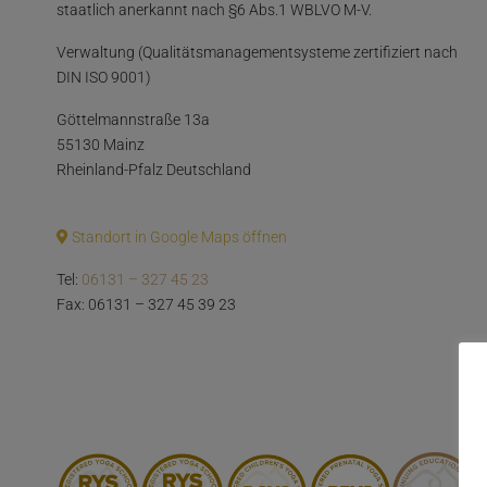
staatlich anerkannt nach §6 Abs.1 WBLVO M-V.
Verwaltung (Qualitätsmanagementsysteme zertifiziert nach
DIN ISO 9001)
Göttelmannstraße 13a
55130 Mainz
Rheinland-Pfalz Deutschland
Standort in Google Maps öffnen
Tel:
06131 – 327 45 23
Fax: 06131 – 327 45 39 23