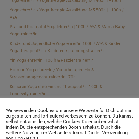
Yogalehrer*in / Yogatherapie Ausbildung M4 400h | +100h
Yogalehrer*in / Yogatherapie Ausbildung M5 500h | +100h /
AYA
Prä- und Postnatal Yogalehrer*in | 100h / AYA & Mama-Baby-
Yogatrainer*in
Kinder und Jugendliche Yogalehrer*in 100h / AYA & Kinder
Yogatherapeut*in / Kinderentspannungstrainer*in
Yin Yogalehrer*in | 100 h & Faszientrainer*in
Hormon Yogalehrer*in / Yogatherapeut*in &
Stressmanagementtrainer*in | 70h
Senioren Yogalehrer*in und Therapeut*in 100h &
Longevitytrainer*in
Business Yogalehrer*in | 100h & Burnoutpräventionstrainer*in
Wir verwenden Cookies um unsere Webseite für Dich optimal
Meditationsleiter*in | 50h & Achtsamkeitstrainer*in
zu gestalten und fortlaufend verbessern zu können. Du kannst
selbst entscheiden, welche Cookies Du erlauben willst,
Yoga Alignmenttrainer*in | 40h
indem Du die entsprechenden Boxen anhakst. Durch die
Yoga Hilfsmitteltrainer*in Ausbildung | 10 h
weitere Nutzung der Webseite stimmst Du der Verwendung
von Cookies zu.