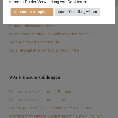
stimmst Du der Verwendung von Cookies zu.
Senioren Yogalehrer*in und Therapeut*in 100h &
Longevitytrainer*in
Alle Cookies akzeptieren
Cookie Einstellung wählen
Business Yogalehrer*in | 100h &
Burnoutpräventionstrainer*in
Meditationsleiter*in | 50h & Achtsamkeitstrainer*in
Yoga Alignmenttrainer*in | 40h
Yoga Hilfsmitteltrainer*in Ausbildung | 10 h
WAY Fitness Ausbildungen
Fitnesstrainer*in Ausbildung | B-Lizenz
Fitnesstrainer*in Ausbildung | +100h
Fitness- (A-Lizenz) und Faszientrainer*in Ausbildung
Medizinische*r Fitness- & Rehatrainer*in Ausbildung | 50h