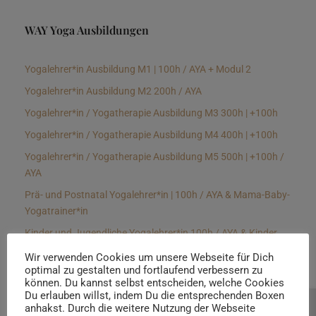
WAY Yoga Ausbildungen
Yogalehrer*in Ausbildung M1 | 100h / AYA + Modul 2
Yogalehrer*in Ausbildung M2 200h / AYA
Yogalehrer*in / Yogatherapie Ausbildung M3 300h | +100h
Yogalehrer*in / Yogatherapie Ausbildung M4 400h | +100h
Yogalehrer*in / Yogatherapie Ausbildung M5 500h | +100h /
AYA
Prä- und Postnatal Yogalehrer*in | 100h / AYA & Mama-Baby-
Yogatrainer*in
Kinder und Jugendliche Yogalehrer*in 100h / AYA & Kinder
Yogatherapeut*in / Kinderentspannungstrainer*in
Wir verwenden Cookies um unsere Webseite für Dich
optimal zu gestalten und fortlaufend verbessern zu
Yin Yogalehrer*in | 100 h & Faszientrainer*in
können. Du kannst selbst entscheiden, welche Cookies
Hormon Yogalehrer*in / Yogatherapeut*in &
Du erlauben willst, indem Du die entsprechenden Boxen
anhakst. Durch die weitere Nutzung der Webseite
Beratung buchen
Stressmanagementtrainer*in | 70h