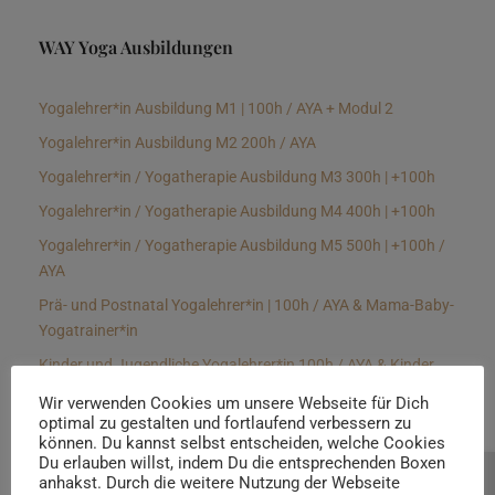
WAY Yoga Ausbildungen
Yogalehrer*in Ausbildung M1 | 100h / AYA + Modul 2
Yogalehrer*in Ausbildung M2 200h / AYA
Yogalehrer*in / Yogatherapie Ausbildung M3 300h | +100h
Yogalehrer*in / Yogatherapie Ausbildung M4 400h | +100h
Yogalehrer*in / Yogatherapie Ausbildung M5 500h | +100h /
AYA
Prä- und Postnatal Yogalehrer*in | 100h / AYA & Mama-Baby-
Yogatrainer*in
Kinder und Jugendliche Yogalehrer*in 100h / AYA & Kinder
Yogatherapeut*in / Kinderentspannungstrainer*in
Wir verwenden Cookies um unsere Webseite für Dich
optimal zu gestalten und fortlaufend verbessern zu
Yin Yogalehrer*in | 100 h & Faszientrainer*in
können. Du kannst selbst entscheiden, welche Cookies
Hormon Yogalehrer*in / Yogatherapeut*in &
Du erlauben willst, indem Du die entsprechenden Boxen
anhakst. Durch die weitere Nutzung der Webseite
Beratung buchen
Stressmanagementtrainer*in | 70h