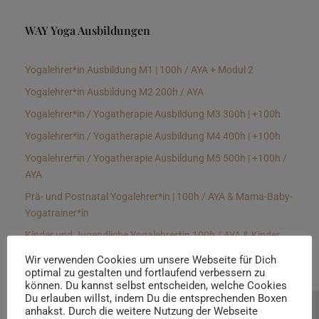
WAY Yoga Ausbildungen
Yogalehrer*in Ausbildung M1 | 100h / AYA + Modul 2
Yogalehrer*in Ausbildung M2 200h / AYA
Yogalehrer*in / Yogatherapie Ausbildung M3 300h | +100h
Yogalehrer*in / Yogatherapie Ausbildung M4 400h | +100h
Yogalehrer*in / Yogatherapie Ausbildung M5 500h | +100h /
AYA
Prä- und Postnatal Yogalehrer*in | 100h / AYA & Mama-Baby-
Yogatrainer*in
Kinder und Jugendliche Yogalehrer*in 100h / AYA & Kinder
Yogatherapeut*in / Kinderentspannungstrainer*in
Wir verwenden Cookies um unsere Webseite für Dich
optimal zu gestalten und fortlaufend verbessern zu
Yin Yogalehrer*in | 100 h & Faszientrainer*in
können. Du kannst selbst entscheiden, welche Cookies
Hormon Yogalehrer*in / Yogatherapeut*in &
Du erlauben willst, indem Du die entsprechenden Boxen
anhakst. Durch die weitere Nutzung der Webseite
Beratung buchen
Stressmanagementtrainer*in | 70h