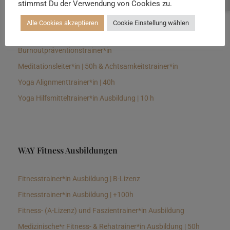
stimmst Du der Verwendung von Cookies zu.
Senioren Yogalehrer*in und Therapeut*in 100h &
Longevitytrainer*in
Alle Cookies akzeptieren
Cookie Einstellung wählen
Business Yogalehrer*in | 100h &
Burnoutpräventionstrainer*in
Meditationsleiter*in | 50h & Achtsamkeitstrainer*in
Yoga Alignmenttrainer*in | 40h
Yoga Hilfsmitteltrainer*in Ausbildung | 10 h
WAY Fitness Ausbildungen
Fitnesstrainer*in Ausbildung | B-Lizenz
Fitnesstrainer*in Ausbildung | +100h
Fitness- (A-Lizenz) und Faszientrainer*in Ausbildung
Medizinische*r Fitness- & Rehatrainer*in Ausbildung | 50h