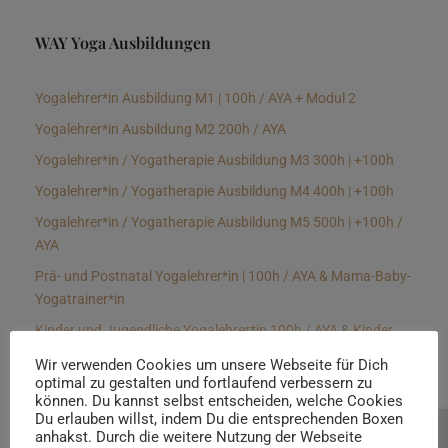
WAY Yoga Ausbildungen
Yogalehrer*in Ausbildung M1 | 100h / AYA + Modul 2
Yogalehrer*in Ausbildung M2 200h / AYA
Yogalehrer*in / Yogatherapie Ausbildung M3 300h | +100h
Yogalehrer*in / Yogatherapie Ausbildung M4 400h | +100h
Yogalehrer*in / Yogatherapie Ausbildung M5 500h | +100h /
AYA
Prä- und Postnatal Yogalehrer*in | 100h / AYA & Mama-Baby-
Yogatrainer*in
Kinder und Jugendliche Yogalehrer*in 100h / AYA & Kinder
Yogatherapeut*in / Kinderentspannungstrainer*in
Wir verwenden Cookies um unsere Webseite für Dich
optimal zu gestalten und fortlaufend verbessern zu
Yin Yogalehrer*in | 100 h & Faszientrainer*in
können. Du kannst selbst entscheiden, welche Cookies
Hormon Yogalehrer*in / Yogatherapeut*in &
Du erlauben willst, indem Du die entsprechenden Boxen
anhakst. Durch die weitere Nutzung der Webseite
Beratung buchen
Stressmanagementtrainer*in | 70h