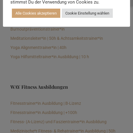
stimmst Du der Verwendung von Cookies zu.
Senioren Yogalehrer*in und Therapeut*in 100h &
Longevitytrainer*in
Alle Cookies akzeptieren
Cookie Einstellung wählen
Business Yogalehrer*in | 100h &
Burnoutpräventionstrainer*in
Meditationsleiter*in | 50h & Achtsamkeitstrainer*in
Yoga Alignmenttrainer*in | 40h
Yoga Hilfsmitteltrainer*in Ausbildung | 10 h
WAY Fitness Ausbildungen
Fitnesstrainer*in Ausbildung | B-Lizenz
Fitnesstrainer*in Ausbildung | +100h
Fitness- (A-Lizenz) und Faszientrainer*in Ausbildung
Medizinische*r Fitness- & Rehatrainer*in Ausbildung | 50h