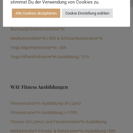
stimmst Du der Verwendung von Cookies zu.
Senioren Yogalehrer*in und Therapeut*in 100h &
Longevitytrainer*in
Alle Cookies akzeptieren
Cookie Einstellung wählen
Business Yogalehrer*in | 100h &
Burnoutpräventionstrainer*in
Meditationsleiter*in | 50h & Achtsamkeitstrainer*in
Yoga Alignmenttrainer*in | 40h
Yoga Hilfsmitteltrainer*in Ausbildung | 10 h
WAY Fitness Ausbildungen
Fitnesstrainer*in Ausbildung | B-Lizenz
Fitnesstrainer*in Ausbildung | +100h
Fitness- (A-Lizenz) und Faszientrainer*in Ausbildung
Medizinische*r Fitness- & Rehatrainer*in Ausbildung | 50h