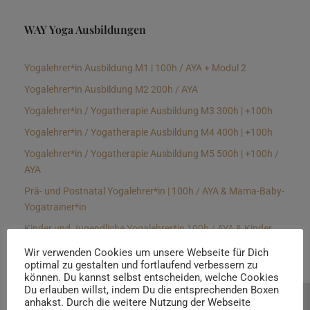
WAY Yoga Ausbildungen
Yogalehrer*in Ausbildung M1 | 100h / AYA + Modul 2
Yogalehrer*in Ausbildung M2 200h / AYA
Yogalehrer*in / Yogatherapie Ausbildung M3 300h | +100h
Yogalehrer*in / Yogatherapie Ausbildung M4 400h | +100h
Yogalehrer*in / Yogatherapie Ausbildung M5 500h | +100h /
AYA
Prä- und Postnatal Yogalehrer*in | 100h / AYA & Mama-Baby-
Yogatrainer*in
Kinder und Jugendliche Yogalehrer*in 100h / AYA & Kinder
Yogatherapeut*in / Kinderentspannungstrainer*in
Wir verwenden Cookies um unsere Webseite für Dich
optimal zu gestalten und fortlaufend verbessern zu
Yin Yogalehrer*in | 100 h & Faszientrainer*in
können. Du kannst selbst entscheiden, welche Cookies
Hormon Yogalehrer*in / Yogatherapeut*in &
Du erlauben willst, indem Du die entsprechenden Boxen
anhakst. Durch die weitere Nutzung der Webseite
Beratung buchen
Stressmanagementtrainer*in | 70h