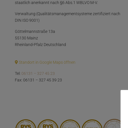
staatlich anerkannt nach §6 Abs.1 WBLVO M-V.
Verwaltung (Qualitätsmanagementsysteme zertifiziert nach
DIN ISO 9001)
Göttelmannstraße 13a
55130 Mainz
Rheinland-Pfalz Deutschland
Standort in Google Maps öffnen
Tel:
06131 – 327 45 23
Fax: 06131 – 327 45 39 23