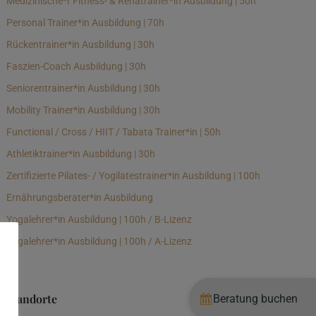
Medizinische*r Fitness- & Rehatrainer*in Ausbildung | 50h
Personal Trainer*in Ausbildung | 70h
Rückentrainer*in Ausbildung | 30h
Faszien-Coach Ausbildung | 30h
Seniorentrainer*in Ausbildung | 30h
Mobility Trainer*in Ausbildung | 30h
Functional / Cross / HIIT / Tabata Trainer*in | 50h
Athletiktrainer*in Ausbildung | 30h
Zertifizierte Pilates- / Yogilatestrainer*in Ausbildung | 100h
Ernährungsberater*in Ausbildung
Yogalehrer*in Ausbildung | 100h / B-Lizenz
Yogalehrer*in Ausbildung | 100h / A-Lizenz
Standorte
Beratung buchen