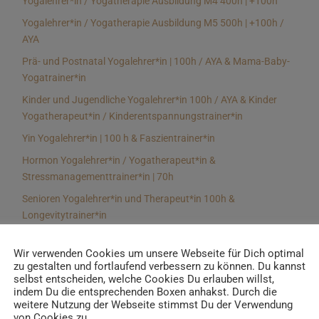
Yogalehrer*in / Yogatherapie Ausbildung M4 400h | +100h
Yogalehrer*in / Yogatherapie Ausbildung M5 500h | +100h /
AYA
Prä- und Postnatal Yogalehrer*in | 100h / AYA & Mama-Baby-
Yogatrainer*in
Kinder und Jugendliche Yogalehrer*in 100h / AYA & Kinder
Yogatherapeut*in / Kinderentspannungstrainer*in
Yin Yogalehrer*in | 100 h & Faszientrainer*in
Hormon Yogalehrer*in / Yogatherapeut*in &
Stressmanagementtrainer*in | 70h
Senioren Yogalehrer*in und Therapeut*in 100h &
Longevitytrainer*in
Business Yogalehrer*in | 100h & Burnoutpräventionstrainer*in
Wir verwenden Cookies um unsere Webseite für Dich optimal
Meditationsleiter*in | 50h & Achtsamkeitstrainer*in
zu gestalten und fortlaufend verbessern zu können. Du kannst
selbst entscheiden, welche Cookies Du erlauben willst,
Yoga Alignmenttrainer*in | 40h
indem Du die entsprechenden Boxen anhakst. Durch die
Yoga Hilfsmitteltrainer*in Ausbildung | 10 h
weitere Nutzung der Webseite stimmst Du der Verwendung
von Cookies zu.