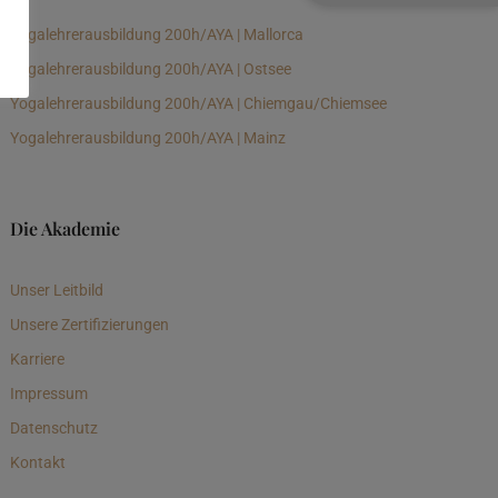
Yogalehrerausbildung 200h/AYA | Mallorca
Yogalehrerausbildung 200h/AYA | Ostsee
Yogalehrerausbildung 200h/AYA | Chiemgau/Chiemsee
Yogalehrerausbildung 200h/AYA | Mainz
Die Akademie
Unser Leitbild
Unsere Zertifizierungen
Karriere
Impressum
Datenschutz
Kontakt