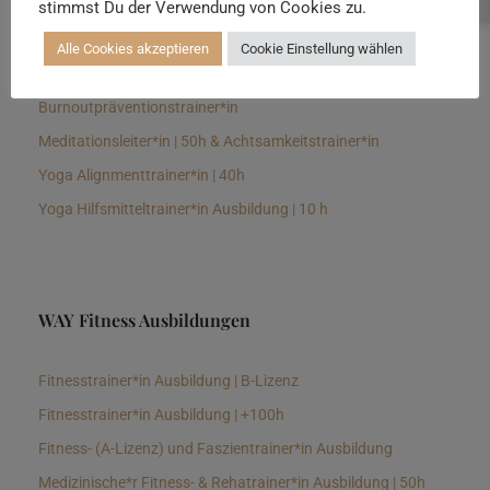
stimmst Du der Verwendung von Cookies zu.
Senioren Yogalehrer*in und Therapeut*in 100h &
Longevitytrainer*in
Alle Cookies akzeptieren
Cookie Einstellung wählen
Business Yogalehrer*in | 100h &
Burnoutpräventionstrainer*in
Meditationsleiter*in | 50h & Achtsamkeitstrainer*in
Yoga Alignmenttrainer*in | 40h
Yoga Hilfsmitteltrainer*in Ausbildung | 10 h
WAY Fitness Ausbildungen
Fitnesstrainer*in Ausbildung | B-Lizenz
Fitnesstrainer*in Ausbildung | +100h
Fitness- (A-Lizenz) und Faszientrainer*in Ausbildung
Medizinische*r Fitness- & Rehatrainer*in Ausbildung | 50h