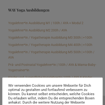
WAY Yoga Ausbildungen
Yogalehrer*in Ausbildung M1 | 100h / AYA + Modul 2
Yogalehrer*in Ausbildung M2 200h / AYA
Yogalehrer*in / Yogatherapie Ausbildung M3 300h | +100h
Yogalehrer*in / Yogatherapie Ausbildung M4 400h | +100h
Yogalehrer*in / Yogatherapie Ausbildung M5 500h | +100h /
AYA
Prä- und Postnatal Yogalehrer*in | 100h / AYA & Mama-Baby-
Yogatrainer*in
Kinder und Jugendliche Yogalehrer*in 100h / AYA & Kinder
Yogatherapeut*in / Kinderentspannungstrainer*in
Wir verwenden Cookies um unsere Webseite für Dich
optimal zu gestalten und fortlaufend verbessern zu
Yin Yogalehrer*in | 100 h & Faszientrainer*in
können. Du kannst selbst entscheiden, welche Cookies
Hormon Yogalehrer*in / Yogatherapeut*in &
Du erlauben willst, indem Du die entsprechenden Boxen
anhakst. Durch die weitere Nutzung der Webseite
Beratung buchen
Stressmanagementtrainer*in | 70h