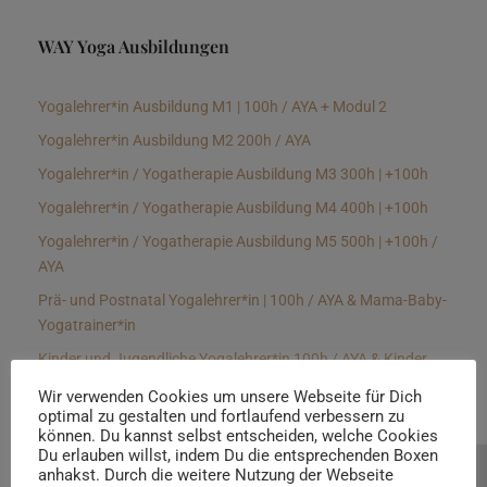
WAY Yoga Ausbildungen
Yogalehrer*in Ausbildung M1 | 100h / AYA + Modul 2
Yogalehrer*in Ausbildung M2 200h / AYA
Yogalehrer*in / Yogatherapie Ausbildung M3 300h | +100h
Yogalehrer*in / Yogatherapie Ausbildung M4 400h | +100h
Yogalehrer*in / Yogatherapie Ausbildung M5 500h | +100h /
AYA
Prä- und Postnatal Yogalehrer*in | 100h / AYA & Mama-Baby-
Yogatrainer*in
Kinder und Jugendliche Yogalehrer*in 100h / AYA & Kinder
Yogatherapeut*in / Kinderentspannungstrainer*in
Wir verwenden Cookies um unsere Webseite für Dich
optimal zu gestalten und fortlaufend verbessern zu
Yin Yogalehrer*in | 100 h & Faszientrainer*in
können. Du kannst selbst entscheiden, welche Cookies
Hormon Yogalehrer*in / Yogatherapeut*in &
Du erlauben willst, indem Du die entsprechenden Boxen
anhakst. Durch die weitere Nutzung der Webseite
Beratung buchen
Stressmanagementtrainer*in | 70h