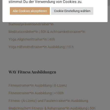
stimmst Du der Verwendung von Cookies zu.
Senioren Yogalehrer*in und Therapeut*in 100h &
Longevitytrainer*in
Alle Cookies akzeptieren
Cookie Einstellung wählen
Business Yogalehrer*in | 100h &
Burnoutpräventionstrainer*in
Meditationsleiter*in | 50h & Achtsamkeitstrainer*in
Yoga Alignmenttrainer*in | 40h
Yoga Hilfsmitteltrainer*in Ausbildung | 10 h
WAY Fitness Ausbildungen
Fitnesstrainer*in Ausbildung | B-Lizenz
Fitnesstrainer*in Ausbildung | +100h
Fitness- (A-Lizenz) und Faszientrainer*in Ausbildung
Medizinische*r Fitness- & Rehatrainer*in Ausbildung | 50h