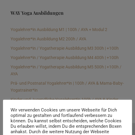
WAY Yoga Ausbildungen
Yogalehrer*in Ausbildung M1 | 100h / AYA + Modul 2
Yogalehrer*in Ausbildung M2 200h / AYA
Yogalehrer*in / Yogatherapie Ausbildung M3 300h | +100h
Yogalehrer*in / Yogatherapie Ausbildung M4 400h | +100h
Yogalehrer*in / Yogatherapie Ausbildung M5 500h | +100h /
AYA
Prä- und Postnatal Yogalehrer*in | 100h / AYA & Mama-Baby-
Yogatrainer*in
Kinder und Jugendliche Yogalehrer*in 100h / AYA & Kinder
Yogatherapeut*in / Kinderentspannungstrainer*in
Wir verwenden Cookies um unsere Webseite für Dich
optimal zu gestalten und fortlaufend verbessern zu
Yin Yogalehrer*in | 100 h & Faszientrainer*in
können. Du kannst selbst entscheiden, welche Cookies
Hormon Yogalehrer*in / Yogatherapeut*in &
Du erlauben willst, indem Du die entsprechenden Boxen
anhakst. Durch die weitere Nutzung der Webseite
Beratung buchen
Stressmanagementtrainer*in | 70h