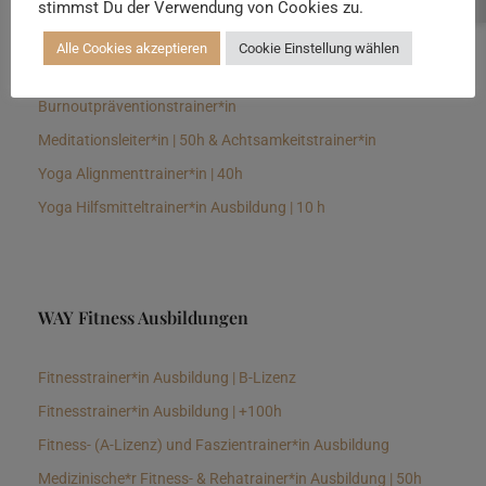
stimmst Du der Verwendung von Cookies zu.
Senioren Yogalehrer*in und Therapeut*in 100h &
Longevitytrainer*in
Alle Cookies akzeptieren
Cookie Einstellung wählen
Business Yogalehrer*in | 100h &
Burnoutpräventionstrainer*in
Meditationsleiter*in | 50h & Achtsamkeitstrainer*in
Yoga Alignmenttrainer*in | 40h
Yoga Hilfsmitteltrainer*in Ausbildung | 10 h
WAY Fitness Ausbildungen
Fitnesstrainer*in Ausbildung | B-Lizenz
Fitnesstrainer*in Ausbildung | +100h
Fitness- (A-Lizenz) und Faszientrainer*in Ausbildung
Medizinische*r Fitness- & Rehatrainer*in Ausbildung | 50h