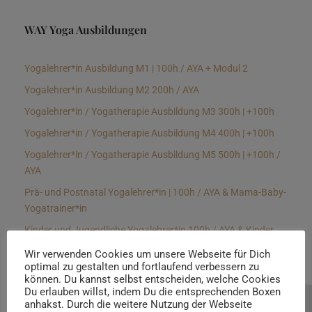
WAY Yoga Ausbildungen
Yogalehrer*in Ausbildung M1 | 100h / AYA + Modul 2
Yogalehrer*in Ausbildung M2 200h / AYA
Yogalehrer*in / Yogatherapie Ausbildung M3 300h | +100h
Yogalehrer*in / Yogatherapie Ausbildung M4 400h | +100h
Yogalehrer*in / Yogatherapie Ausbildung M5 500h | +100h /
AYA
Prä- und Postnatal Yogalehrer*in | 100h / AYA & Mama-Baby-
Yogatrainer*in
Kinder und Jugendliche Yogalehrer*in 100h / AYA & Kinder
Yogatherapeut*in / Kinderentspannungstrainer*in
Wir verwenden Cookies um unsere Webseite für Dich
optimal zu gestalten und fortlaufend verbessern zu
Yin Yogalehrer*in | 100 h & Faszientrainer*in
können. Du kannst selbst entscheiden, welche Cookies
Hormon Yogalehrer*in / Yogatherapeut*in &
Du erlauben willst, indem Du die entsprechenden Boxen
anhakst. Durch die weitere Nutzung der Webseite
Beratung buchen
Stressmanagementtrainer*in | 70h