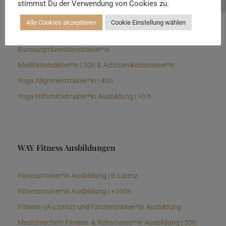
stimmst Du der Verwendung von Cookies zu.
Senioren Yogalehrer*in und Therapeut*in 100h &
Longevitytrainer*in
Alle Cookies akzeptieren
Cookie Einstellung wählen
Business Yogalehrer*in | 100h &
Burnoutpräventionstrainer*in
Meditationsleiter*in | 50h & Achtsamkeitstrainer*in
Yoga Alignmenttrainer*in | 40h
Yoga Hilfsmitteltrainer*in Ausbildung | 10 h
WAY Fitness Ausbildungen
Fitnesstrainer*in Ausbildung | B-Lizenz
Fitnesstrainer*in Ausbildung | +100h
Fitness- (A-Lizenz) und Faszientrainer*in Ausbildung
Medizinische*r Fitness- & Rehatrainer*in Ausbildung | 50h