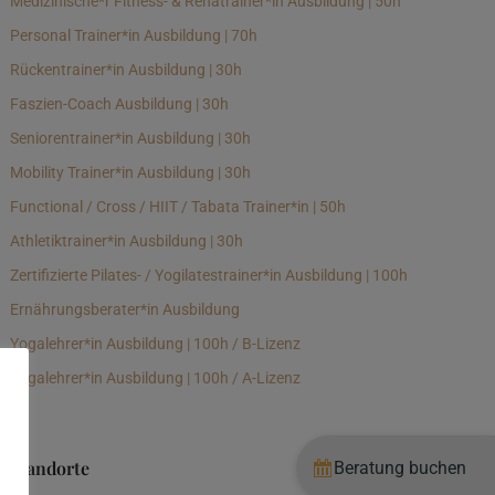
Medizinische*r Fitness- & Rehatrainer*in Ausbildung | 50h
Personal Trainer*in Ausbildung | 70h
Rückentrainer*in Ausbildung | 30h
Faszien-Coach Ausbildung | 30h
Seniorentrainer*in Ausbildung | 30h
Mobility Trainer*in Ausbildung | 30h
Functional / Cross / HIIT / Tabata Trainer*in | 50h
Athletiktrainer*in Ausbildung | 30h
Zertifizierte Pilates- / Yogilatestrainer*in Ausbildung | 100h
Ernährungsberater*in Ausbildung
Yogalehrer*in Ausbildung | 100h / B-Lizenz
Yogalehrer*in Ausbildung | 100h / A-Lizenz
Standorte
Beratung buchen