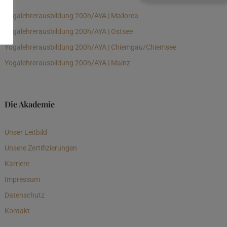
Yogalehrerausbildung 200h/AYA | Mallorca
Yogalehrerausbildung 200h/AYA | Ostsee
Yogalehrerausbildung 200h/AYA | Chiemgau/Chiemsee
Yogalehrerausbildung 200h/AYA | Mainz
Die Akademie
Unser Leitbild
Unsere Zertifizierungen
Karriere
Impressum
Datenschutz
Kontakt