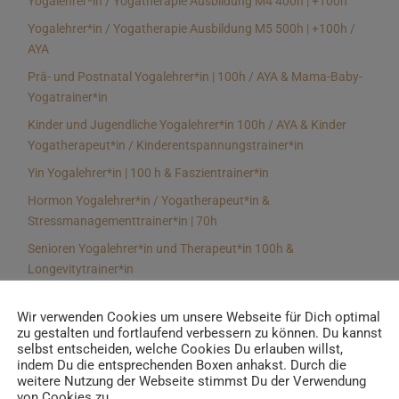
Yogalehrer*in / Yogatherapie Ausbildung M4 400h | +100h
Yogalehrer*in / Yogatherapie Ausbildung M5 500h | +100h /
AYA
Prä- und Postnatal Yogalehrer*in | 100h / AYA & Mama-Baby-
Yogatrainer*in
Kinder und Jugendliche Yogalehrer*in 100h / AYA & Kinder
Yogatherapeut*in / Kinderentspannungstrainer*in
Yin Yogalehrer*in | 100 h & Faszientrainer*in
Hormon Yogalehrer*in / Yogatherapeut*in &
Stressmanagementtrainer*in | 70h
Senioren Yogalehrer*in und Therapeut*in 100h &
Longevitytrainer*in
Business Yogalehrer*in | 100h & Burnoutpräventionstrainer*in
Wir verwenden Cookies um unsere Webseite für Dich optimal
Meditationsleiter*in | 50h & Achtsamkeitstrainer*in
zu gestalten und fortlaufend verbessern zu können. Du kannst
selbst entscheiden, welche Cookies Du erlauben willst,
Yoga Alignmenttrainer*in | 40h
indem Du die entsprechenden Boxen anhakst. Durch die
Yoga Hilfsmitteltrainer*in Ausbildung | 10 h
weitere Nutzung der Webseite stimmst Du der Verwendung
von Cookies zu.