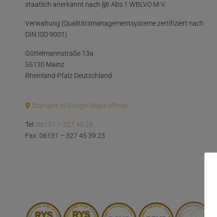
staatlich anerkannt nach §6 Abs.1 WBLVO M-V.
Verwaltung (Qualitätsmanagementsysteme zertifiziert nach
DIN ISO 9001)
Göttelmannstraße 13a
55130 Mainz
Rheinland-Pfalz Deutschland
Standort in Google Maps öffnen
Tel:
06131 – 327 45 23
Fax: 06131 – 327 45 39 23