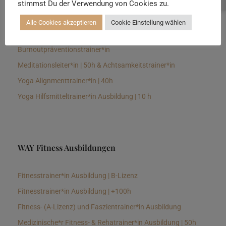
stimmst Du der Verwendung von Cookies zu.
Senioren Yogalehrer*in und Therapeut*in 100h &
Longevitytrainer*in
Alle Cookies akzeptieren
Cookie Einstellung wählen
Business Yogalehrer*in | 100h &
Burnoutpräventionstrainer*in
Meditationsleiter*in | 50h & Achtsamkeitstrainer*in
Yoga Alignmenttrainer*in | 40h
Yoga Hilfsmitteltrainer*in Ausbildung | 10 h
WAY Fitness Ausbildungen
Fitnesstrainer*in Ausbildung | B-Lizenz
Fitnesstrainer*in Ausbildung | +100h
Fitness- (A-Lizenz) und Faszientrainer*in Ausbildung
Medizinische*r Fitness- & Rehatrainer*in Ausbildung | 50h