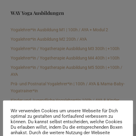
WAY Yoga Ausbildungen
Yogalehrer*in Ausbildung M1 | 100h / AYA + Modul 2
Yogalehrer*in Ausbildung M2 200h / AYA
Yogalehrer*in / Yogatherapie Ausbildung M3 300h | +100h
Yogalehrer*in / Yogatherapie Ausbildung M4 400h | +100h
Yogalehrer*in / Yogatherapie Ausbildung M5 500h | +100h /
AYA
Prä- und Postnatal Yogalehrer*in | 100h / AYA & Mama-Baby-
Yogatrainer*in
Kinder und Jugendliche Yogalehrer*in 100h / AYA & Kinder
Yogatherapeut*in / Kinderentspannungstrainer*in
Wir verwenden Cookies um unsere Webseite für Dich
optimal zu gestalten und fortlaufend verbessern zu
Yin Yogalehrer*in | 100 h & Faszientrainer*in
können. Du kannst selbst entscheiden, welche Cookies
Hormon Yogalehrer*in / Yogatherapeut*in &
Du erlauben willst, indem Du die entsprechenden Boxen
anhakst. Durch die weitere Nutzung der Webseite
Beratung buchen
Stressmanagementtrainer*in | 70h