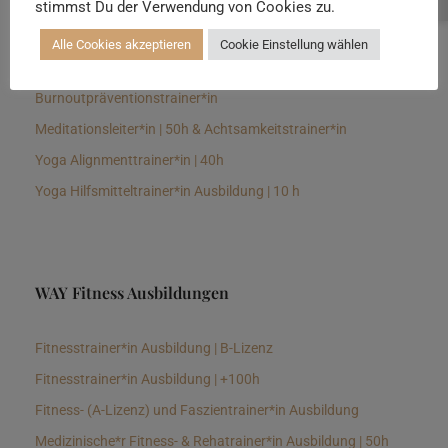
stimmst Du der Verwendung von Cookies zu.
Senioren Yogalehrer*in und Therapeut*in 100h &
Longevitytrainer*in
Alle Cookies akzeptieren
Cookie Einstellung wählen
Business Yogalehrer*in | 100h &
Burnoutpräventionstrainer*in
Meditationsleiter*in | 50h & Achtsamkeitstrainer*in
Yoga Alignmenttrainer*in | 40h
Yoga Hilfsmitteltrainer*in Ausbildung | 10 h
WAY Fitness Ausbildungen
Fitnesstrainer*in Ausbildung | B-Lizenz
Fitnesstrainer*in Ausbildung | +100h
Fitness- (A-Lizenz) und Faszientrainer*in Ausbildung
Medizinische*r Fitness- & Rehatrainer*in Ausbildung | 50h