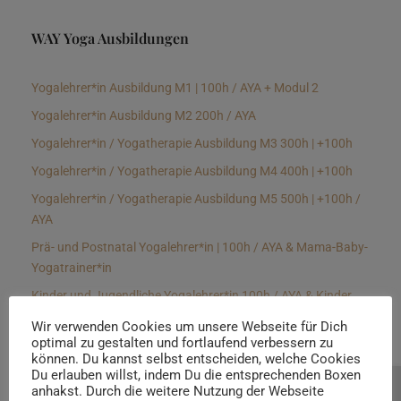
WAY Yoga Ausbildungen
Yogalehrer*in Ausbildung M1 | 100h / AYA + Modul 2
Yogalehrer*in Ausbildung M2 200h / AYA
Yogalehrer*in / Yogatherapie Ausbildung M3 300h | +100h
Yogalehrer*in / Yogatherapie Ausbildung M4 400h | +100h
Yogalehrer*in / Yogatherapie Ausbildung M5 500h | +100h /
AYA
Prä- und Postnatal Yogalehrer*in | 100h / AYA & Mama-Baby-
Yogatrainer*in
Kinder und Jugendliche Yogalehrer*in 100h / AYA & Kinder
Yogatherapeut*in / Kinderentspannungstrainer*in
Wir verwenden Cookies um unsere Webseite für Dich
optimal zu gestalten und fortlaufend verbessern zu
Yin Yogalehrer*in | 100 h & Faszientrainer*in
können. Du kannst selbst entscheiden, welche Cookies
Hormon Yogalehrer*in / Yogatherapeut*in &
Du erlauben willst, indem Du die entsprechenden Boxen
anhakst. Durch die weitere Nutzung der Webseite
Beratung buchen
Stressmanagementtrainer*in | 70h