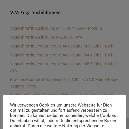
WAY Yoga Ausbildungen
Yogalehrer*in Ausbildung M1 | 100h / AYA + Modul 2
Yogalehrer*in Ausbildung M2 200h / AYA
Yogalehrer*in / Yogatherapie Ausbildung M3 300h | +100h
Yogalehrer*in / Yogatherapie Ausbildung M4 400h | +100h
Yogalehrer*in / Yogatherapie Ausbildung M5 500h | +100h /
AYA
Prä- und Postnatal Yogalehrer*in | 100h / AYA & Mama-Baby-
Yogatrainer*in
Kinder und Jugendliche Yogalehrer*in 100h / AYA & Kinder
Yogatherapeut*in / Kinderentspannungstrainer*in
Wir verwenden Cookies um unsere Webseite für Dich
optimal zu gestalten und fortlaufend verbessern zu
Yin Yogalehrer*in | 100 h & Faszientrainer*in
können. Du kannst selbst entscheiden, welche Cookies
Hormon Yogalehrer*in / Yogatherapeut*in &
Du erlauben willst, indem Du die entsprechenden Boxen
anhakst. Durch die weitere Nutzung der Webseite
Beratung buchen
Stressmanagementtrainer*in | 70h