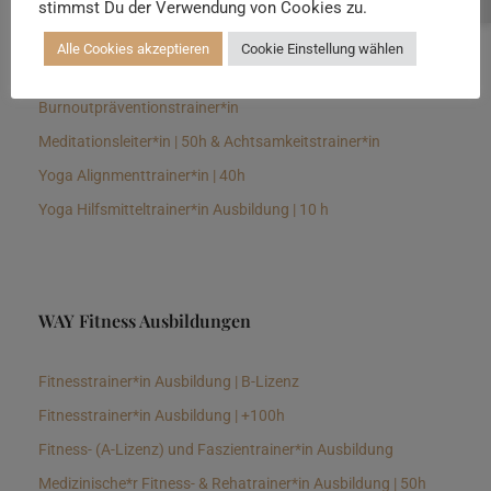
stimmst Du der Verwendung von Cookies zu.
Senioren Yogalehrer*in und Therapeut*in 100h &
Longevitytrainer*in
Alle Cookies akzeptieren
Cookie Einstellung wählen
Business Yogalehrer*in | 100h &
Burnoutpräventionstrainer*in
Meditationsleiter*in | 50h & Achtsamkeitstrainer*in
Yoga Alignmenttrainer*in | 40h
Yoga Hilfsmitteltrainer*in Ausbildung | 10 h
WAY Fitness Ausbildungen
Fitnesstrainer*in Ausbildung | B-Lizenz
Fitnesstrainer*in Ausbildung | +100h
Fitness- (A-Lizenz) und Faszientrainer*in Ausbildung
Medizinische*r Fitness- & Rehatrainer*in Ausbildung | 50h