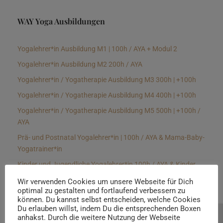
WAY Yoga Ausbildungen
Yogalehrer*in Ausbildung M1 | 100h / AYA + Modul 2
Yogalehrer*in Ausbildung M2 200h / AYA
Yogalehrer*in / Yogatherapie Ausbildung M3 300h | +100h
Yogalehrer*in / Yogatherapie Ausbildung M4 400h | +100h
Yogalehrer*in / Yogatherapie Ausbildung M5 500h | +100h /
AYA
Prä- und Postnatal Yogalehrer*in | 100h / AYA & Mama-Baby-
Yogatrainer*in
Kinder und Jugendliche Yogalehrer*in 100h / AYA & Kinder
Yogatherapeut*in / Kinderentspannungstrainer*in
Wir verwenden Cookies um unsere Webseite für Dich
optimal zu gestalten und fortlaufend verbessern zu
Yin Yogalehrer*in | 100 h & Faszientrainer*in
können. Du kannst selbst entscheiden, welche Cookies
Hormon Yogalehrer*in / Yogatherapeut*in &
Du erlauben willst, indem Du die entsprechenden Boxen
anhakst. Durch die weitere Nutzung der Webseite
Beratung buchen
Stressmanagementtrainer*in | 70h