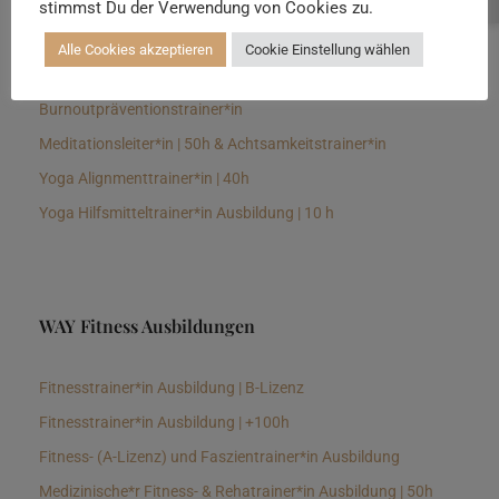
stimmst Du der Verwendung von Cookies zu.
Senioren Yogalehrer*in und Therapeut*in 100h &
Longevitytrainer*in
Alle Cookies akzeptieren
Cookie Einstellung wählen
Business Yogalehrer*in | 100h &
Burnoutpräventionstrainer*in
Meditationsleiter*in | 50h & Achtsamkeitstrainer*in
Yoga Alignmenttrainer*in | 40h
Yoga Hilfsmitteltrainer*in Ausbildung | 10 h
WAY Fitness Ausbildungen
Fitnesstrainer*in Ausbildung | B-Lizenz
Fitnesstrainer*in Ausbildung | +100h
Fitness- (A-Lizenz) und Faszientrainer*in Ausbildung
Medizinische*r Fitness- & Rehatrainer*in Ausbildung | 50h