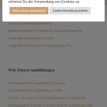
stimmst Du der Verwendung von Cookies zu.
Senioren Yogalehrer*in und Therapeut*in 100h &
Longevitytrainer*in
Alle Cookies akzeptieren
Cookie Einstellung wählen
Business Yogalehrer*in | 100h &
Burnoutpräventionstrainer*in
Meditationsleiter*in | 50h & Achtsamkeitstrainer*in
Yoga Alignmenttrainer*in | 40h
Yoga Hilfsmitteltrainer*in Ausbildung | 10 h
WAY Fitness Ausbildungen
Fitnesstrainer*in Ausbildung | B-Lizenz
Fitnesstrainer*in Ausbildung | +100h
Fitness- (A-Lizenz) und Faszientrainer*in Ausbildung
Medizinische*r Fitness- & Rehatrainer*in Ausbildung | 50h