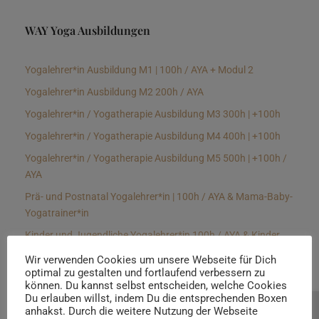
WAY Yoga Ausbildungen
Yogalehrer*in Ausbildung M1 | 100h / AYA + Modul 2
Yogalehrer*in Ausbildung M2 200h / AYA
Yogalehrer*in / Yogatherapie Ausbildung M3 300h | +100h
Yogalehrer*in / Yogatherapie Ausbildung M4 400h | +100h
Yogalehrer*in / Yogatherapie Ausbildung M5 500h | +100h /
AYA
Prä- und Postnatal Yogalehrer*in | 100h / AYA & Mama-Baby-
Yogatrainer*in
Kinder und Jugendliche Yogalehrer*in 100h / AYA & Kinder
Yogatherapeut*in / Kinderentspannungstrainer*in
Wir verwenden Cookies um unsere Webseite für Dich
optimal zu gestalten und fortlaufend verbessern zu
Yin Yogalehrer*in | 100 h & Faszientrainer*in
können. Du kannst selbst entscheiden, welche Cookies
Hormon Yogalehrer*in / Yogatherapeut*in &
Du erlauben willst, indem Du die entsprechenden Boxen
anhakst. Durch die weitere Nutzung der Webseite
Beratung buchen
Stressmanagementtrainer*in | 70h