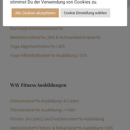
stimmst Du der Verwendung von Cookies zu.
Senioren Yogalehrer*in und Therapeut*in 100h &
Longevitytrainer*in
Alle Cookies akzeptieren
Cookie Einstellung wählen
Business Yogalehrer*in | 100h &
Burnoutpräventionstrainer*in
Meditationsleiter*in | 50h & Achtsamkeitstrainer*in
Yoga Alignmenttrainer*in | 40h
Yoga Hilfsmitteltrainer*in Ausbildung | 10 h
WAY Fitness Ausbildungen
Fitnesstrainer*in Ausbildung | B-Lizenz
Fitnesstrainer*in Ausbildung | +100h
Fitness- (A-Lizenz) und Faszientrainer*in Ausbildung
Medizinische*r Fitness- & Rehatrainer*in Ausbildung | 50h