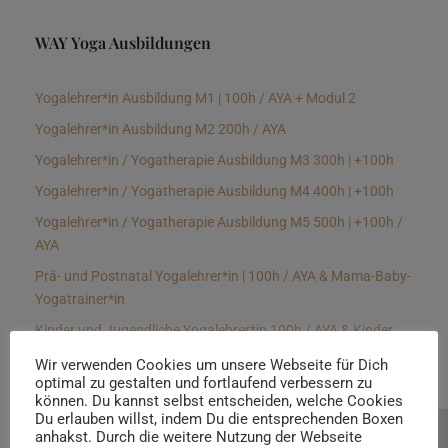
WAY Yoga Ausbildungen
Yogalehrer*in Ausbildung M1 | 100h / AYA + Modul 2
Yogalehrer*in Ausbildung M2 200h / AYA
Yogalehrer*in / Yogatherapie Ausbildung M3 300h | +100h
Yogalehrer*in / Yogatherapie Ausbildung M4 400h | +100h
Yogalehrer*in / Yogatherapie Ausbildung M5 500h | +100h /
AYA
Prä- und Postnatal Yogalehrer*in | 100h / AYA & Mama-Baby-
Yogatrainer*in
Kinder und Jugendliche Yogalehrer*in 100h / AYA & Kinder
Yogatherapeut*in / Kinderentspannungstrainer*in
Wir verwenden Cookies um unsere Webseite für Dich
optimal zu gestalten und fortlaufend verbessern zu
Yin Yogalehrer*in | 100 h & Faszientrainer*in
können. Du kannst selbst entscheiden, welche Cookies
Hormon Yogalehrer*in / Yogatherapeut*in &
Du erlauben willst, indem Du die entsprechenden Boxen
anhakst. Durch die weitere Nutzung der Webseite
Beratung buchen
Stressmanagementtrainer*in | 70h