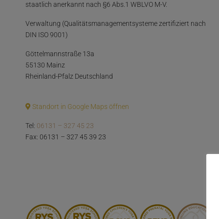
staatlich anerkannt nach §6 Abs.1 WBLVO M-V.
Verwaltung (Qualitätsmanagementsysteme zertifiziert nach
DIN ISO 9001)
Göttelmannstraße 13a
55130 Mainz
Rheinland-Pfalz Deutschland
Standort in Google Maps öffnen
Tel:
06131 – 327 45 23
Fax: 06131 – 327 45 39 23