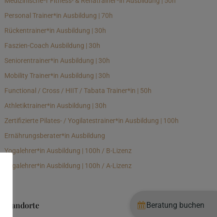
Medizinische*r Fitness- & Rehatrainer*in Ausbildung | 50h
Personal Trainer*in Ausbildung | 70h
Rückentrainer*in Ausbildung | 30h
Faszien-Coach Ausbildung | 30h
Seniorentrainer*in Ausbildung | 30h
Mobility Trainer*in Ausbildung | 30h
Functional / Cross / HIIT / Tabata Trainer*in | 50h
Athletiktrainer*in Ausbildung | 30h
Zertifizierte Pilates- / Yogilatestrainer*in Ausbildung | 100h
Ernährungsberater*in Ausbildung
Yogalehrer*in Ausbildung | 100h / B-Lizenz
Yogalehrer*in Ausbildung | 100h / A-Lizenz
Standorte
Beratung buchen