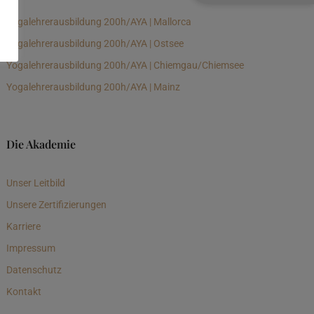
Yogalehrerausbildung 200h/AYA | Mallorca
Yogalehrerausbildung 200h/AYA | Ostsee
Yogalehrerausbildung 200h/AYA | Chiemgau/Chiemsee
Yogalehrerausbildung 200h/AYA | Mainz
Die Akademie
Unser Leitbild
Unsere Zertifizierungen
Karriere
Impressum
Datenschutz
Kontakt