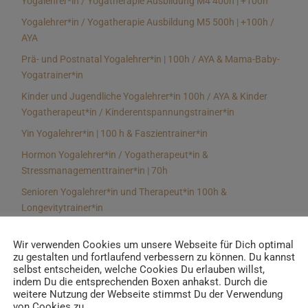
Yogalehrer*in / Yogatherapie Ausbildung M4 400h | +100h
Yogalehrer*in / Yogatherapie Ausbildung M5 500h | +100h /
AYA
Prä- und Postnatal Yogalehrer*in | 100h / AYA & Mama-Baby-
Yogatrainer*in
Kinder und Jugendliche Yogalehrer*in 100h / AYA & Kinder
Yogatherapeut*in / Kinderentspannungstrainer*in
Yin Yogalehrer*in | 100 h & Faszientrainer*in
Hormon Yogalehrer*in / Yogatherapeut*in &
Stressmanagementtrainer*in | 70h
Senioren Yogalehrer*in und Therapeut*in 100h &
Longevitytrainer*in
Business Yogalehrer*in | 100h & Burnoutpräventionstrainer*in
Wir verwenden Cookies um unsere Webseite für Dich optimal
Meditationsleiter*in | 50h & Achtsamkeitstrainer*in
zu gestalten und fortlaufend verbessern zu können. Du kannst
selbst entscheiden, welche Cookies Du erlauben willst,
Yoga Alignmenttrainer*in | 40h
indem Du die entsprechenden Boxen anhakst. Durch die
Yoga Hilfsmitteltrainer*in Ausbildung | 10 h
weitere Nutzung der Webseite stimmst Du der Verwendung
von Cookies zu.