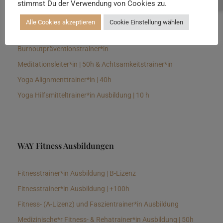
stimmst Du der Verwendung von Cookies zu.
Senioren Yogalehrer*in und Therapeut*in 100h &
Longevitytrainer*in
Alle Cookies akzeptieren
Cookie Einstellung wählen
Business Yogalehrer*in | 100h &
Burnoutpräventionstrainer*in
Meditationsleiter*in | 50h & Achtsamkeitstrainer*in
Yoga Alignmenttrainer*in | 40h
Yoga Hilfsmitteltrainer*in Ausbildung | 10 h
WAY Fitness Ausbildungen
Fitnesstrainer*in Ausbildung | B-Lizenz
Fitnesstrainer*in Ausbildung | +100h
Fitness- (A-Lizenz) und Faszientrainer*in Ausbildung
Medizinische*r Fitness- & Rehatrainer*in Ausbildung | 50h