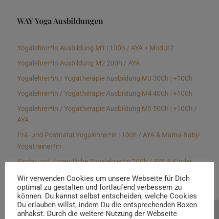
WAY Yoga Ausbildungen
Yogalehrer*in Ausbildung M1 | 100h / AYA + Modul 2
Yogalehrer*in Ausbildung M2 200h / AYA
Yogalehrer*in / Yogatherapie Ausbildung M3 300h | +100h
Yogalehrer*in / Yogatherapie Ausbildung M4 400h | +100h
Yogalehrer*in / Yogatherapie Ausbildung M5 500h | +100h /
AYA
Prä- und Postnatal Yogalehrer*in | 100h / AYA & Mama-Baby-
Yogatrainer*in
Kinder und Jugendliche Yogalehrer*in 100h / AYA & Kinder
Yogatherapeut*in / Kinderentspannungstrainer*in
Wir verwenden Cookies um unsere Webseite für Dich
optimal zu gestalten und fortlaufend verbessern zu
Yin Yogalehrer*in | 100 h & Faszientrainer*in
können. Du kannst selbst entscheiden, welche Cookies
Hormon Yogalehrer*in / Yogatherapeut*in &
Du erlauben willst, indem Du die entsprechenden Boxen
anhakst. Durch die weitere Nutzung der Webseite
Beratung buchen
Stressmanagementtrainer*in | 70h