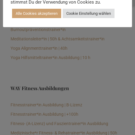
stimmst Du der Verwendung von Cookies zu.
Senioren Yogalehrer*in und Therapeut*in 100h &
Longevitytrainer*in
Alle Cookies akzeptieren
Cookie Einstellung wählen
Business Yogalehrer*in | 100h &
Burnoutpräventionstrainer*in
Meditationsleiter*in | 50h & Achtsamkeitstrainer*in
Yoga Alignmenttrainer*in | 40h
Yoga Hilfsmitteltrainer*in Ausbildung | 10 h
WAY Fitness Ausbildungen
Fitnesstrainer*in Ausbildung | B-Lizenz
Fitnesstrainer*in Ausbildung | +100h
Fitness- (A-Lizenz) und Faszientrainer*in Ausbildung
Medizinische*r Fitness- & Rehatrainer*in Ausbildung | 50h