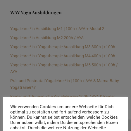
WAY Yoga Ausbildungen
Yogalehrer*in Ausbildung M1 | 100h / AYA + Modul 2
Yogalehrer*in Ausbildung M2 200h / AYA
Yogalehrer*in / Yogatherapie Ausbildung M3 300h | +100h
Yogalehrer*in / Yogatherapie Ausbildung M4 400h | +100h
Yogalehrer*in / Yogatherapie Ausbildung M5 500h | +100h /
AYA
Prä- und Postnatal Yogalehrer*in | 100h / AYA & Mama-Baby-
Yogatrainer*in
Kinder und Jugendliche Yogalehrer*in 100h / AYA & Kinder
Yogatherapeut*in / Kinderentspannungstrainer*in
Wir verwenden Cookies um unsere Webseite für Dich
optimal zu gestalten und fortlaufend verbessern zu
Yin Yogalehrer*in | 100 h & Faszientrainer*in
können. Du kannst selbst entscheiden, welche Cookies
Hormon Yogalehrer*in / Yogatherapeut*in &
Du erlauben willst, indem Du die entsprechenden Boxen
anhakst. Durch die weitere Nutzung der Webseite
Beratung buchen
Stressmanagementtrainer*in | 70h