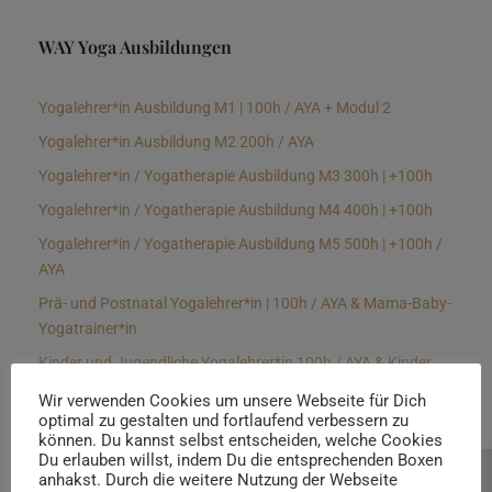
WAY Yoga Ausbildungen
Yogalehrer*in Ausbildung M1 | 100h / AYA + Modul 2
Yogalehrer*in Ausbildung M2 200h / AYA
Yogalehrer*in / Yogatherapie Ausbildung M3 300h | +100h
Yogalehrer*in / Yogatherapie Ausbildung M4 400h | +100h
Yogalehrer*in / Yogatherapie Ausbildung M5 500h | +100h /
AYA
Prä- und Postnatal Yogalehrer*in | 100h / AYA & Mama-Baby-
Yogatrainer*in
Kinder und Jugendliche Yogalehrer*in 100h / AYA & Kinder
Yogatherapeut*in / Kinderentspannungstrainer*in
Wir verwenden Cookies um unsere Webseite für Dich
optimal zu gestalten und fortlaufend verbessern zu
Yin Yogalehrer*in | 100 h & Faszientrainer*in
können. Du kannst selbst entscheiden, welche Cookies
Hormon Yogalehrer*in / Yogatherapeut*in &
Du erlauben willst, indem Du die entsprechenden Boxen
anhakst. Durch die weitere Nutzung der Webseite
Beratung buchen
Stressmanagementtrainer*in | 70h