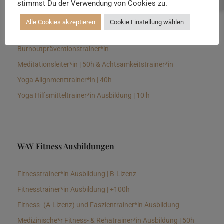
stimmst Du der Verwendung von Cookies zu.
Senioren Yogalehrer*in und Therapeut*in 100h &
Longevitytrainer*in
Alle Cookies akzeptieren
Cookie Einstellung wählen
Business Yogalehrer*in | 100h &
Burnoutpräventionstrainer*in
Meditationsleiter*in | 50h & Achtsamkeitstrainer*in
Yoga Alignmenttrainer*in | 40h
Yoga Hilfsmitteltrainer*in Ausbildung | 10 h
WAY Fitness Ausbildungen
Fitnesstrainer*in Ausbildung | B-Lizenz
Fitnesstrainer*in Ausbildung | +100h
Fitness- (A-Lizenz) und Faszientrainer*in Ausbildung
Medizinische*r Fitness- & Rehatrainer*in Ausbildung | 50h