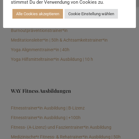
stimmst Du der Verwendung von Cookies zu.
Senioren Yogalehrer*in und Therapeut*in 100h &
Longevitytrainer*in
Alle Cookies akzeptieren
Cookie Einstellung wählen
Business Yogalehrer*in | 100h &
Burnoutpräventionstrainer*in
Meditationsleiter*in | 50h & Achtsamkeitstrainer*in
Yoga Alignmenttrainer*in | 40h
Yoga Hilfsmitteltrainer*in Ausbildung | 10 h
WAY Fitness Ausbildungen
Fitnesstrainer*in Ausbildung | B-Lizenz
Fitnesstrainer*in Ausbildung | +100h
Fitness- (A-Lizenz) und Faszientrainer*in Ausbildung
Medizinische*r Fitness- & Rehatrainer*in Ausbildung | 50h