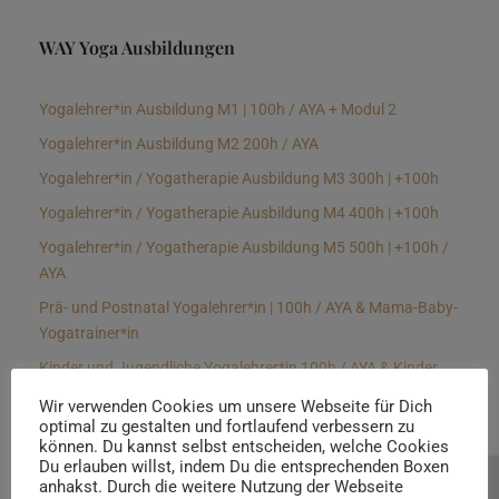
WAY Yoga Ausbildungen
Yogalehrer*in Ausbildung M1 | 100h / AYA + Modul 2
Yogalehrer*in Ausbildung M2 200h / AYA
Yogalehrer*in / Yogatherapie Ausbildung M3 300h | +100h
Yogalehrer*in / Yogatherapie Ausbildung M4 400h | +100h
Yogalehrer*in / Yogatherapie Ausbildung M5 500h | +100h /
AYA
Prä- und Postnatal Yogalehrer*in | 100h / AYA & Mama-Baby-
Yogatrainer*in
Kinder und Jugendliche Yogalehrer*in 100h / AYA & Kinder
Yogatherapeut*in / Kinderentspannungstrainer*in
Wir verwenden Cookies um unsere Webseite für Dich
optimal zu gestalten und fortlaufend verbessern zu
Yin Yogalehrer*in | 100 h & Faszientrainer*in
können. Du kannst selbst entscheiden, welche Cookies
Hormon Yogalehrer*in / Yogatherapeut*in &
Du erlauben willst, indem Du die entsprechenden Boxen
anhakst. Durch die weitere Nutzung der Webseite
Beratung buchen
Stressmanagementtrainer*in | 70h