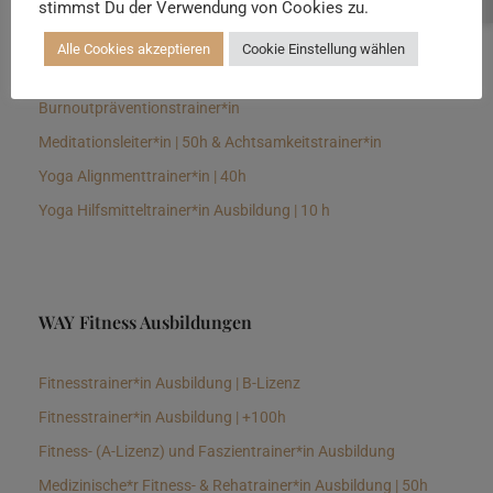
stimmst Du der Verwendung von Cookies zu.
Senioren Yogalehrer*in und Therapeut*in 100h &
Longevitytrainer*in
Alle Cookies akzeptieren
Cookie Einstellung wählen
Business Yogalehrer*in | 100h &
Burnoutpräventionstrainer*in
Meditationsleiter*in | 50h & Achtsamkeitstrainer*in
Yoga Alignmenttrainer*in | 40h
Yoga Hilfsmitteltrainer*in Ausbildung | 10 h
WAY Fitness Ausbildungen
Fitnesstrainer*in Ausbildung | B-Lizenz
Fitnesstrainer*in Ausbildung | +100h
Fitness- (A-Lizenz) und Faszientrainer*in Ausbildung
Medizinische*r Fitness- & Rehatrainer*in Ausbildung | 50h