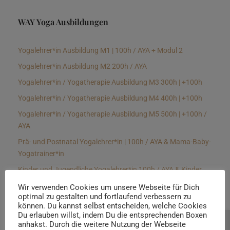
WAY Yoga Ausbildungen
Yogalehrer*in Ausbildung M1 | 100h / AYA + Modul 2
Yogalehrer*in Ausbildung M2 200h / AYA
Yogalehrer*in / Yogatherapie Ausbildung M3 300h | +100h
Yogalehrer*in / Yogatherapie Ausbildung M4 400h | +100h
Yogalehrer*in / Yogatherapie Ausbildung M5 500h | +100h /
AYA
Prä- und Postnatal Yogalehrer*in | 100h / AYA & Mama-Baby-
Yogatrainer*in
Kinder und Jugendliche Yogalehrer*in 100h / AYA & Kinder
Yogatherapeut*in / Kinderentspannungstrainer*in
Wir verwenden Cookies um unsere Webseite für Dich
optimal zu gestalten und fortlaufend verbessern zu
Yin Yogalehrer*in | 100 h & Faszientrainer*in
können. Du kannst selbst entscheiden, welche Cookies
Hormon Yogalehrer*in / Yogatherapeut*in &
Du erlauben willst, indem Du die entsprechenden Boxen
anhakst. Durch die weitere Nutzung der Webseite
Beratung buchen
Stressmanagementtrainer*in | 70h