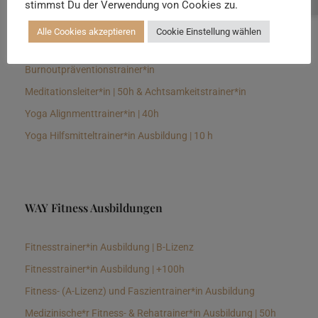
stimmst Du der Verwendung von Cookies zu.
Senioren Yogalehrer*in und Therapeut*in 100h &
Longevitytrainer*in
Alle Cookies akzeptieren
Cookie Einstellung wählen
Business Yogalehrer*in | 100h &
Burnoutpräventionstrainer*in
Meditationsleiter*in | 50h & Achtsamkeitstrainer*in
Yoga Alignmenttrainer*in | 40h
Yoga Hilfsmitteltrainer*in Ausbildung | 10 h
WAY Fitness Ausbildungen
Fitnesstrainer*in Ausbildung | B-Lizenz
Fitnesstrainer*in Ausbildung | +100h
Fitness- (A-Lizenz) und Faszientrainer*in Ausbildung
Medizinische*r Fitness- & Rehatrainer*in Ausbildung | 50h