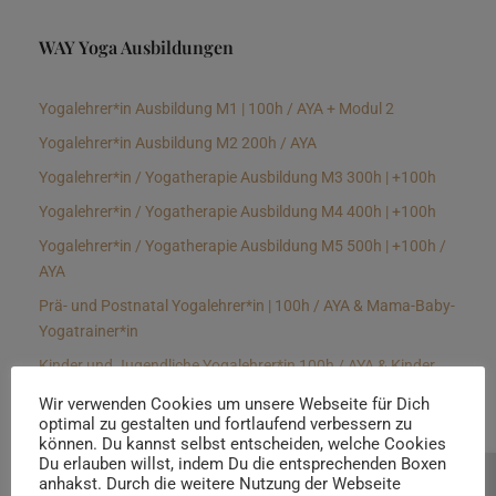
WAY Yoga Ausbildungen
Yogalehrer*in Ausbildung M1 | 100h / AYA + Modul 2
Yogalehrer*in Ausbildung M2 200h / AYA
Yogalehrer*in / Yogatherapie Ausbildung M3 300h | +100h
Yogalehrer*in / Yogatherapie Ausbildung M4 400h | +100h
Yogalehrer*in / Yogatherapie Ausbildung M5 500h | +100h /
AYA
Prä- und Postnatal Yogalehrer*in | 100h / AYA & Mama-Baby-
Yogatrainer*in
Kinder und Jugendliche Yogalehrer*in 100h / AYA & Kinder
Yogatherapeut*in / Kinderentspannungstrainer*in
Wir verwenden Cookies um unsere Webseite für Dich
optimal zu gestalten und fortlaufend verbessern zu
Yin Yogalehrer*in | 100 h & Faszientrainer*in
können. Du kannst selbst entscheiden, welche Cookies
Hormon Yogalehrer*in / Yogatherapeut*in &
Du erlauben willst, indem Du die entsprechenden Boxen
anhakst. Durch die weitere Nutzung der Webseite
Beratung buchen
Stressmanagementtrainer*in | 70h