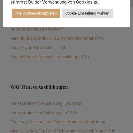
stimmst Du der Verwendung von Cookies zu.
Senioren Yogalehrer*in und Therapeut*in 100h &
Longevitytrainer*in
Alle Cookies akzeptieren
Cookie Einstellung wählen
Business Yogalehrer*in | 100h &
Burnoutpräventionstrainer*in
Meditationsleiter*in | 50h & Achtsamkeitstrainer*in
Yoga Alignmenttrainer*in | 40h
Yoga Hilfsmitteltrainer*in Ausbildung | 10 h
WAY Fitness Ausbildungen
Fitnesstrainer*in Ausbildung | B-Lizenz
Fitnesstrainer*in Ausbildung | +100h
Fitness- (A-Lizenz) und Faszientrainer*in Ausbildung
Medizinische*r Fitness- & Rehatrainer*in Ausbildung | 50h