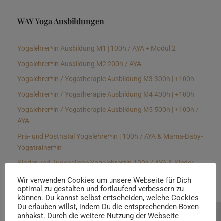
WAY Yoga Ausbildungen
Yogalehrer*in Ausbildung M1 | 100h / AYA + Modul 2
Yogalehrer*in Ausbildung M2 200h / AYA
Yogalehrer*in / Yogatherapie Ausbildung M3 300h | +100h
Yogalehrer*in / Yogatherapie Ausbildung M4 400h | +100h
Yogalehrer*in / Yogatherapie Ausbildung M5 500h | +100h /
AYA
Prä- und Postnatal Yogalehrer*in | 100h / AYA & Mama-Baby-
Yogatrainer*in
Kinder und Jugendliche Yogalehrer*in 100h / AYA & Kinder
Yogatherapeut*in / Kinderentspannungstrainer*in
Wir verwenden Cookies um unsere Webseite für Dich
optimal zu gestalten und fortlaufend verbessern zu
Yin Yogalehrer*in | 100 h & Faszientrainer*in
können. Du kannst selbst entscheiden, welche Cookies
Hormon Yogalehrer*in / Yogatherapeut*in &
Du erlauben willst, indem Du die entsprechenden Boxen
anhakst. Durch die weitere Nutzung der Webseite
Beratung buchen
Stressmanagementtrainer*in | 70h