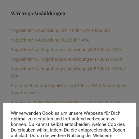
WAY Yoga Ausbildungen
Yogalehrer*in Ausbildung M1 | 100h / AYA + Modul 2
Yogalehrer*in Ausbildung M2 200h / AYA
Yogalehrer*in / Yogatherapie Ausbildung M3 300h | +100h
Yogalehrer*in / Yogatherapie Ausbildung M4 400h | +100h
Yogalehrer*in / Yogatherapie Ausbildung M5 500h | +100h /
AYA
Prä- und Postnatal Yogalehrer*in | 100h / AYA & Mama-Baby-
Yogatrainer*in
Kinder und Jugendliche Yogalehrer*in 100h / AYA & Kinder
Yogatherapeut*in / Kinderentspannungstrainer*in
Wir verwenden Cookies um unsere Webseite für Dich
optimal zu gestalten und fortlaufend verbessern zu
Yin Yogalehrer*in | 100 h & Faszientrainer*in
können. Du kannst selbst entscheiden, welche Cookies
Hormon Yogalehrer*in / Yogatherapeut*in &
Du erlauben willst, indem Du die entsprechenden Boxen
anhakst. Durch die weitere Nutzung der Webseite
Beratung buchen
Stressmanagementtrainer*in | 70h