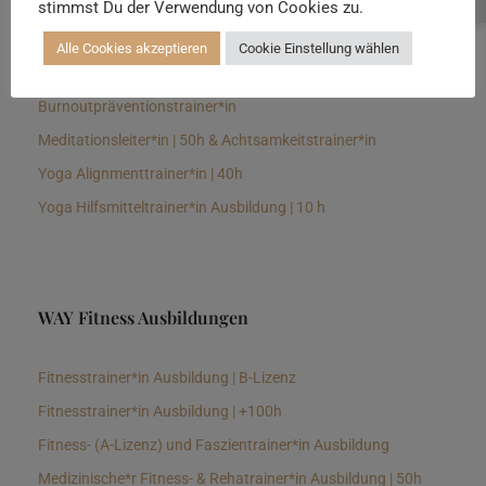
stimmst Du der Verwendung von Cookies zu.
Senioren Yogalehrer*in und Therapeut*in 100h &
Longevitytrainer*in
Alle Cookies akzeptieren
Cookie Einstellung wählen
Business Yogalehrer*in | 100h &
Burnoutpräventionstrainer*in
Meditationsleiter*in | 50h & Achtsamkeitstrainer*in
Yoga Alignmenttrainer*in | 40h
Yoga Hilfsmitteltrainer*in Ausbildung | 10 h
WAY Fitness Ausbildungen
Fitnesstrainer*in Ausbildung | B-Lizenz
Fitnesstrainer*in Ausbildung | +100h
Fitness- (A-Lizenz) und Faszientrainer*in Ausbildung
Medizinische*r Fitness- & Rehatrainer*in Ausbildung | 50h