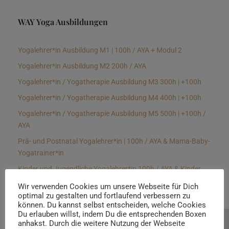
WAY Yoga Ausbildungen
Yogalehrer*in Ausbildung M1 | 100h / AYA + Modul 2
Yogalehrer*in Ausbildung M2 200h / AYA
Yogalehrer*in / Yogatherapie Ausbildung M3 300h | +100h
Yogalehrer*in / Yogatherapie Ausbildung M4 400h | +100h
Yogalehrer*in / Yogatherapie Ausbildung M5 500h | +100h /
AYA
Prä- und Postnatal Yogalehrer*in | 100h / AYA & Mama-Baby-
Yogatrainer*in
Kinder und Jugendliche Yogalehrer*in 100h / AYA & Kinder
Yogatherapeut*in / Kinderentspannungstrainer*in
Wir verwenden Cookies um unsere Webseite für Dich
optimal zu gestalten und fortlaufend verbessern zu
Yin Yogalehrer*in | 100 h & Faszientrainer*in
können. Du kannst selbst entscheiden, welche Cookies
Hormon Yogalehrer*in / Yogatherapeut*in &
Du erlauben willst, indem Du die entsprechenden Boxen
anhakst. Durch die weitere Nutzung der Webseite
Beratung buchen
Stressmanagementtrainer*in | 70h