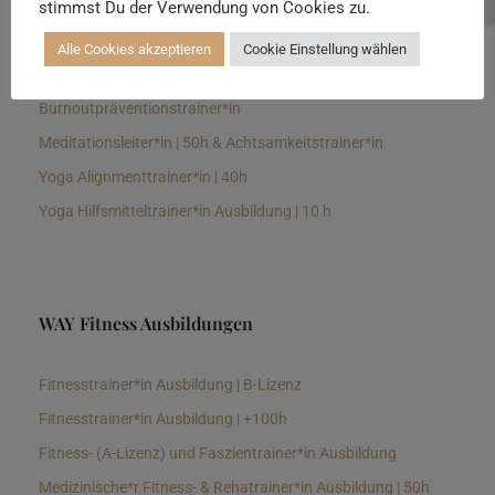
stimmst Du der Verwendung von Cookies zu.
Senioren Yogalehrer*in und Therapeut*in 100h &
Longevitytrainer*in
Alle Cookies akzeptieren
Cookie Einstellung wählen
Business Yogalehrer*in | 100h &
Burnoutpräventionstrainer*in
Meditationsleiter*in | 50h & Achtsamkeitstrainer*in
Yoga Alignmenttrainer*in | 40h
Yoga Hilfsmitteltrainer*in Ausbildung | 10 h
WAY Fitness Ausbildungen
Fitnesstrainer*in Ausbildung | B-Lizenz
Fitnesstrainer*in Ausbildung | +100h
Fitness- (A-Lizenz) und Faszientrainer*in Ausbildung
Medizinische*r Fitness- & Rehatrainer*in Ausbildung | 50h