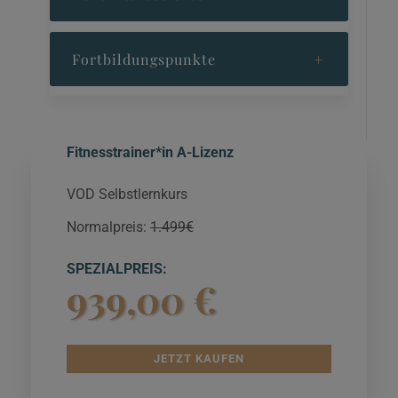
aufgebaut. Das Curriculum entspricht unserem
Standard in Präsenz. Teile uns bei Deiner
Fortbildungspunkte
Buchung bitte die gewünschte
Ausbildungskombination mit.
Fitnesstrainer*in A-Lizenz
VOD Selbstlernkurs
Normalpreis:
1.499€
SPEZIALPREIS
:
939,00 €
JETZT KAUFEN