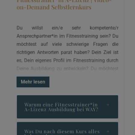
on-Demand Selbstlernkurs
Du willst ein/e sehr kompetente/r
Ansprechpartner*in im Fitnesstraining sein? Du
möchtest auf viele schwierige Fragen die
richtigen Antworten parat haben? Dein Ziel ist
es, Dein eigenes Profil im Fitnesstraining durch
Deine Ausbildung zu entwickeln? Du möchtest
bei Deinen Sportlern die Leistungsfähigkeit
Mehr lesen
maximal und höchst effektiv ausbilden? Dafür
möchtest du immer die besten Optionen
kennen? All dies ist jetzt möglich!
Warum eine Fitnesstrainer*in
A-Lizenz Ausbildung bei WAY?
Mit der Fitnesstrainer A-Lizenz erreichst Du die
höchste Lizenzstufe im Fitnessbereich. WAY
Was Du nach diesem Kurs alles
Sports bietet Dir die Möglichkeit, dir deinen