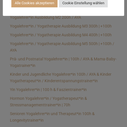
Alle Cookies akzeptieren
Cookie Einstellung wählen
Yogalehrer*in Ausbildung M1 | 100h / AYA + Modul 2
Yogalehrer*in Ausbildung M2 200h / AYA
Yogalehrer*in / Yogatherapie Ausbildung M3 300h | +100h
Yogalehrer*in / Yogatherapie Ausbildung M4 400h | +100h
Yogalehrer*in / Yogatherapie Ausbildung M5 500h | +100h /
AYA
Prä- und Postnatal Yogalehrer*in | 100h / AYA & Mama-Baby-
Yogatrainer*in
Kinder und Jugendliche Yogalehrer*in 100h / AYA & Kinder
Yogatherapeut*in / Kinderentspannungstrainer*in
Yin Yogalehrer*in | 100 h & Faszientrainer*in
Hormon Yogalehrer*in / Yogatherapeut*in &
Stressmanagementtrainer*in | 70h
Senioren Yogalehrer*in und Therapeut*in 100h &
Longevitytrainer*in