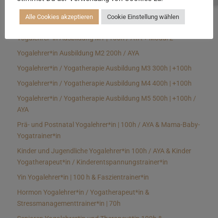
WAY Yoga Ausbildungen
Alle Cookies akzeptieren
Cookie Einstellung wählen
Yogalehrer*in Ausbildung M1 | 100h / AYA + Modul 2
Yogalehrer*in Ausbildung M2 200h / AYA
Yogalehrer*in / Yogatherapie Ausbildung M3 300h | +100h
Yogalehrer*in / Yogatherapie Ausbildung M4 400h | +100h
Yogalehrer*in / Yogatherapie Ausbildung M5 500h | +100h /
AYA
Prä- und Postnatal Yogalehrer*in | 100h / AYA & Mama-Baby-
Yogatrainer*in
Kinder und Jugendliche Yogalehrer*in 100h / AYA & Kinder
Yogatherapeut*in / Kinderentspannungstrainer*in
Yin Yogalehrer*in | 100 h & Faszientrainer*in
Hormon Yogalehrer*in / Yogatherapeut*in &
Stressmanagementtrainer*in | 70h