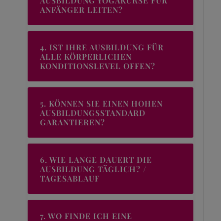
AUSBILDUNG YOGAKURSE FÜR
ANFÄNGER LEITEN?
4. IST IHRE AUSBILDUNG FÜR
ALLE KÖRPERLICHEN
KONDITIONSLEVEL OFFEN?
5. KÖNNEN SIE EINEN HOHEN
AUSBILDUNGSSTANDARD
GARANTIEREN?
6. WIE LANGE DAUERT DIE
AUSBILDUNG TÄGLICH? /
TAGESABLAUF
7. WO FINDE ICH EINE