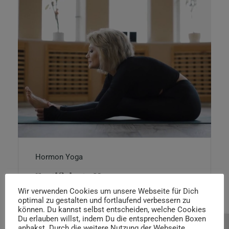
Hormon Yoga
Zertifizierte Hormon
Yogalehrer*in / Hormon
Wir verwenden Cookies um unsere Webseite für Dich
Yogatherapeut*in Ausbildung
optimal zu gestalten und fortlaufend verbessern zu
können. Du kannst selbst entscheiden, welche Cookies
Du erlauben willst, indem Du die entsprechenden Boxen
anhakst. Durch die weitere Nutzung der Webseite