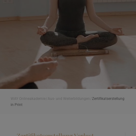
WAY Onlineakademie
/
Aus- und Weiterbildungen
/
Zertifikatserstellung
in Print
Zertifikatserstellung Verlust