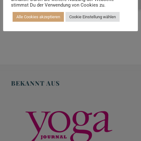
Beratung buchen
stimmst Du der Verwendung von Cookies zu.
999,00 €
Alle Cookies akzeptieren
Cookie Einstellung wählen
BEKANNT AUS