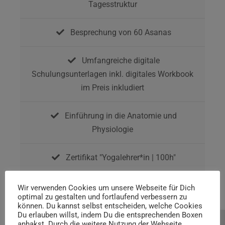
Tagesstruktur
Besprechung von 60 Asanas
Umfangreiche digitale
Schulungsunterlagen inkl. digitales Workbook
im Preis inkludiert
Einführung in die Anatomie und
Physiologie
Zertifikat "Yogalehrer*in | 100h"
Fragen per E-Mail möglich
Wir verwenden Cookies um unsere Webseite für Dich
optimal zu gestalten und fortlaufend verbessern zu
können. Du kannst selbst entscheiden, welche Cookies
Du erlauben willst, indem Du die entsprechenden Boxen
anhakst. Durch die weitere Nutzung der Webseite