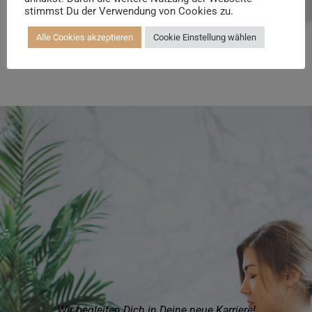
Beratung buchen
stimmst Du der Verwendung von Cookies zu.
MEHR ERFAHREN
Alle Cookies akzeptieren
Cookie Einstellung wählen
Wir begleiten Dich in Deine neue Karriere!