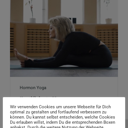
Hormon Yoga
Zertifizierte Hormon
Yogalehrer*in / Hormon
Wir verwenden Cookies um unsere Webseite für Dich
Yogatherapeut*in Ausbildung
optimal zu gestalten und fortlaufend verbessern zu
können. Du kannst selbst entscheiden, welche Cookies
Du erlauben willst, indem Du die entsprechenden Boxen
anhakst. Durch die weitere Nutzung der Webseite