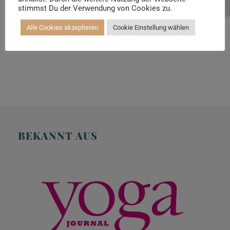
Beratung buchen
stimmst Du der Verwendung von Cookies zu.
999,00 €
Alle Cookies akzeptieren
Cookie Einstellung wählen
BEKANNT AUS