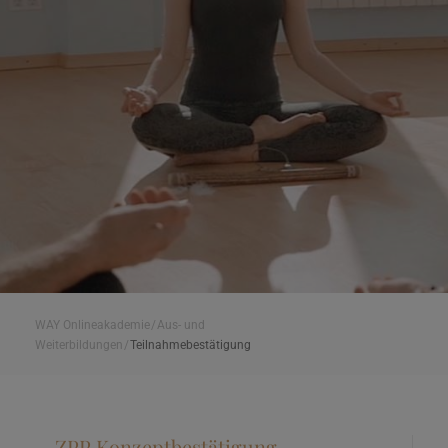
WAY Onlineakademie
/
Aus- und
Weiterbildungen
/
Teilnahmebestätigung
ZPP Konzeptbestätigung