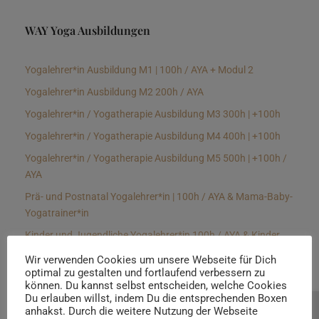
WAY Yoga Ausbildungen
Yogalehrer*in Ausbildung M1 | 100h / AYA + Modul 2
Yogalehrer*in Ausbildung M2 200h / AYA
Yogalehrer*in / Yogatherapie Ausbildung M3 300h | +100h
Yogalehrer*in / Yogatherapie Ausbildung M4 400h | +100h
Yogalehrer*in / Yogatherapie Ausbildung M5 500h | +100h /
AYA
Prä- und Postnatal Yogalehrer*in | 100h / AYA & Mama-Baby-
Yogatrainer*in
Kinder und Jugendliche Yogalehrer*in 100h / AYA & Kinder
Yogatherapeut*in / Kinderentspannungstrainer*in
Wir verwenden Cookies um unsere Webseite für Dich
optimal zu gestalten und fortlaufend verbessern zu
Yin Yogalehrer*in | 100 h & Faszientrainer*in
können. Du kannst selbst entscheiden, welche Cookies
Hormon Yogalehrer*in / Yogatherapeut*in &
Du erlauben willst, indem Du die entsprechenden Boxen
anhakst. Durch die weitere Nutzung der Webseite
Beratung buchen
Stressmanagementtrainer*in | 70h