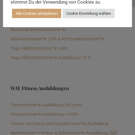
stimmst Du der Verwendung von Cookies zu.
Senioren Yogalehrer*in und Therapeut*in 100h &
Longevitytrainer*in
Alle Cookies akzeptieren
Cookie Einstellung wählen
Business Yogalehrer*in | 100h &
Burnoutpräventionstrainer*in
Meditationsleiter*in | 50h & Achtsamkeitstrainer*in
Yoga Alignmenttrainer*in | 40h
Yoga Hilfsmitteltrainer*in Ausbildung | 10 h
WAY Fitness Ausbildungen
Fitnesstrainer*in Ausbildung | B-Lizenz
Fitnesstrainer*in Ausbildung | +100h
Fitness- (A-Lizenz) und Faszientrainer*in Ausbildung
Medizinische*r Fitness- & Rehatrainer*in Ausbildung | 50h