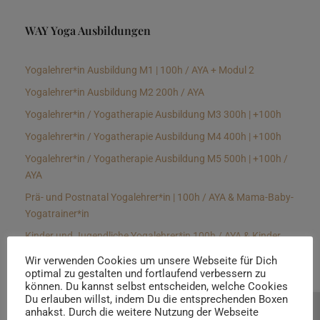
WAY Yoga Ausbildungen
Yogalehrer*in Ausbildung M1 | 100h / AYA + Modul 2
Yogalehrer*in Ausbildung M2 200h / AYA
Yogalehrer*in / Yogatherapie Ausbildung M3 300h | +100h
Yogalehrer*in / Yogatherapie Ausbildung M4 400h | +100h
Yogalehrer*in / Yogatherapie Ausbildung M5 500h | +100h /
AYA
Prä- und Postnatal Yogalehrer*in | 100h / AYA & Mama-Baby-
Yogatrainer*in
Kinder und Jugendliche Yogalehrer*in 100h / AYA & Kinder
Yogatherapeut*in / Kinderentspannungstrainer*in
Wir verwenden Cookies um unsere Webseite für Dich
optimal zu gestalten und fortlaufend verbessern zu
Yin Yogalehrer*in | 100 h & Faszientrainer*in
können. Du kannst selbst entscheiden, welche Cookies
Hormon Yogalehrer*in / Yogatherapeut*in &
Du erlauben willst, indem Du die entsprechenden Boxen
anhakst. Durch die weitere Nutzung der Webseite
Beratung buchen
Stressmanagementtrainer*in | 70h