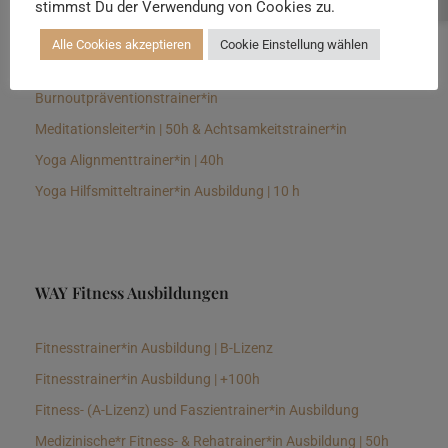
stimmst Du der Verwendung von Cookies zu.
Senioren Yogalehrer*in und Therapeut*in 100h &
Longevitytrainer*in
Alle Cookies akzeptieren
Cookie Einstellung wählen
Business Yogalehrer*in | 100h &
Burnoutpräventionstrainer*in
Meditationsleiter*in | 50h & Achtsamkeitstrainer*in
Yoga Alignmenttrainer*in | 40h
Yoga Hilfsmitteltrainer*in Ausbildung | 10 h
WAY Fitness Ausbildungen
Fitnesstrainer*in Ausbildung | B-Lizenz
Fitnesstrainer*in Ausbildung | +100h
Fitness- (A-Lizenz) und Faszientrainer*in Ausbildung
Medizinische*r Fitness- & Rehatrainer*in Ausbildung | 50h