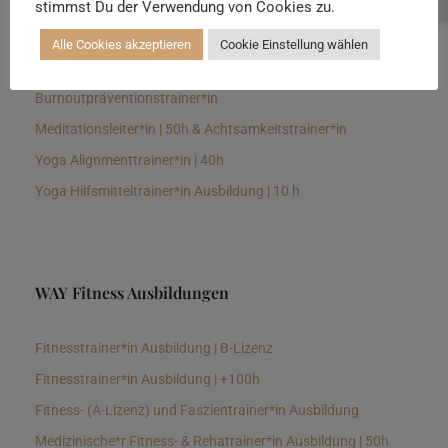
stimmst Du der Verwendung von Cookies zu.
Senioren Yogalehrer*in und Therapeut*in 100h &
Longevitytrainer*in
Alle Cookies akzeptieren
Cookie Einstellung wählen
Business Yogalehrer*in | 100h &
Burnoutpräventionstrainer*in
Meditationsleiter*in | 50h & Achtsamkeitstrainer*in
Yoga Alignmenttrainer*in | 40h
Yoga Hilfsmitteltrainer*in Ausbildung | 10 h
WAY Fitness Ausbildungen
Fitnesstrainer*in Ausbildung | B-Lizenz
Fitnesstrainer*in Ausbildung | +100h
Fitness- (A-Lizenz) und Faszientrainer*in Ausbildung
Medizinische*r Fitness- & Rehatrainer*in Ausbildung | 50h