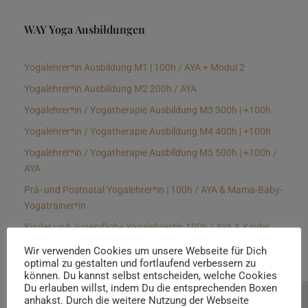
WAY Yoga Ausbildungen
Yogalehrer*in Ausbildung M1 | 100h / AYA + Modul 2
Yogalehrer*in Ausbildung M2 200h / AYA
Yogalehrer*in / Yogatherapie Ausbildung M3 300h | +100h
Yogalehrer*in / Yogatherapie Ausbildung M4 400h | +100h
Yogalehrer*in / Yogatherapie Ausbildung M5 500h | +100h /
AYA
Prä- und Postnatal Yogalehrer*in | 100h / AYA & Mama-Baby-
Yogatrainer*in
Kinder und Jugendliche Yogalehrer*in 100h / AYA & Kinder
Yogatherapeut*in / Kinderentspannungstrainer*in
Wir verwenden Cookies um unsere Webseite für Dich
optimal zu gestalten und fortlaufend verbessern zu
Yin Yogalehrer*in | 100 h & Faszientrainer*in
können. Du kannst selbst entscheiden, welche Cookies
Hormon Yogalehrer*in / Yogatherapeut*in &
Du erlauben willst, indem Du die entsprechenden Boxen
anhakst. Durch die weitere Nutzung der Webseite
Beratung buchen
Stressmanagementtrainer*in | 70h