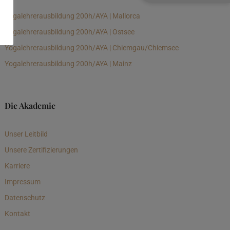
Yogalehrerausbildung 200h/AYA | Mallorca
Yogalehrerausbildung 200h/AYA | Ostsee
Yogalehrerausbildung 200h/AYA | Chiemgau/Chiemsee
Yogalehrerausbildung 200h/AYA | Mainz
Die Akademie
Unser Leitbild
Unsere Zertifizierungen
Karriere
Impressum
Datenschutz
Kontakt