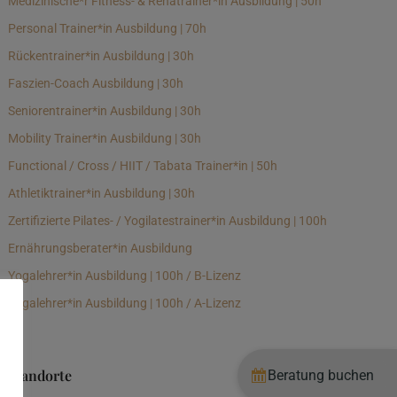
Medizinische*r Fitness- & Rehatrainer*in Ausbildung | 50h
Personal Trainer*in Ausbildung | 70h
Rückentrainer*in Ausbildung | 30h
Faszien-Coach Ausbildung | 30h
Seniorentrainer*in Ausbildung | 30h
Mobility Trainer*in Ausbildung | 30h
Functional / Cross / HIIT / Tabata Trainer*in | 50h
Athletiktrainer*in Ausbildung | 30h
Zertifizierte Pilates- / Yogilatestrainer*in Ausbildung | 100h
Ernährungsberater*in Ausbildung
Yogalehrer*in Ausbildung | 100h / B-Lizenz
Yogalehrer*in Ausbildung | 100h / A-Lizenz
Standorte
Beratung buchen