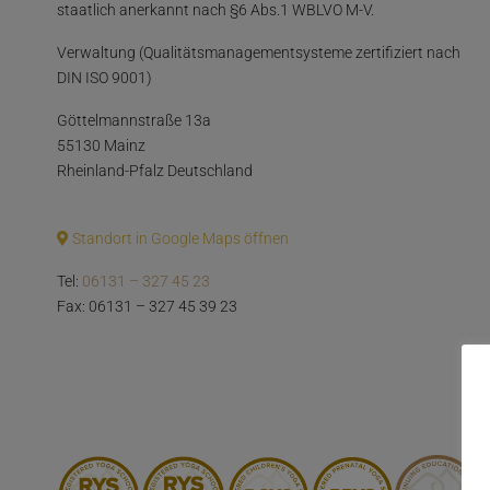
staatlich anerkannt nach §6 Abs.1 WBLVO M-V.
Verwaltung (Qualitätsmanagementsysteme zertifiziert nach
DIN ISO 9001)
Göttelmannstraße 13a
55130 Mainz
Rheinland-Pfalz Deutschland
Standort in Google Maps öffnen
Tel:
06131 – 327 45 23
Fax: 06131 – 327 45 39 23