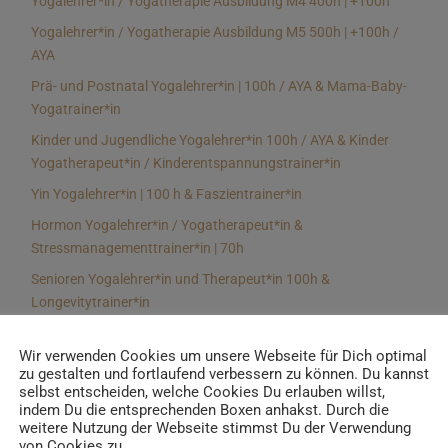
Yogalehrer*in / Yogatherapie Ausbildung M4 400h | +100h
Yogalehrer*in / Yogatherapie Ausbildung M5 500h | +100h /
AYA
Prä- und Postnatal Yogalehrer*in | 100h / AYA & Mama-Baby-
Yogatrainer*in
Kinder und Jugendliche Yogalehrer*in 100h / AYA & Kinder
Yogatherapeut*in / Kinderentspannungstrainer*in
Yin Yogalehrer*in | 100 h & Faszientrainer*in
Hormon Yogalehrer*in / Yogatherapeut*in &
Stressmanagementtrainer*in | 70h
Senioren Yogalehrer*in und Therapeut*in 100h &
Longevitytrainer*in
Business Yogalehrer*in | 100h & Burnoutpräventionstrainer*in
Wir verwenden Cookies um unsere Webseite für Dich optimal
Meditationsleiter*in | 50h & Achtsamkeitstrainer*in
zu gestalten und fortlaufend verbessern zu können. Du kannst
selbst entscheiden, welche Cookies Du erlauben willst,
Yoga Alignmenttrainer*in | 40h
indem Du die entsprechenden Boxen anhakst. Durch die
Yoga Hilfsmitteltrainer*in Ausbildung | 10 h
weitere Nutzung der Webseite stimmst Du der Verwendung
von Cookies zu.