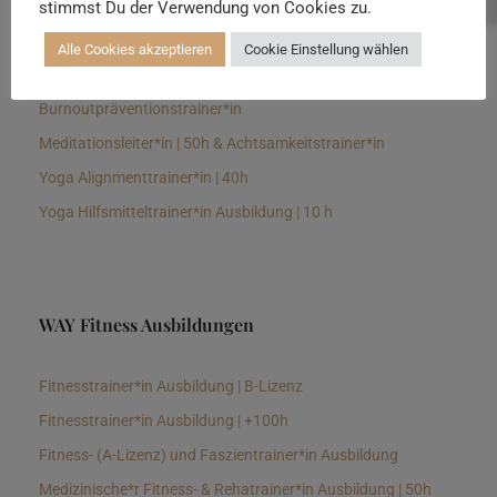
stimmst Du der Verwendung von Cookies zu.
Senioren Yogalehrer*in und Therapeut*in 100h &
Longevitytrainer*in
Alle Cookies akzeptieren
Cookie Einstellung wählen
Business Yogalehrer*in | 100h &
Burnoutpräventionstrainer*in
Meditationsleiter*in | 50h & Achtsamkeitstrainer*in
Yoga Alignmenttrainer*in | 40h
Yoga Hilfsmitteltrainer*in Ausbildung | 10 h
WAY Fitness Ausbildungen
Fitnesstrainer*in Ausbildung | B-Lizenz
Fitnesstrainer*in Ausbildung | +100h
Fitness- (A-Lizenz) und Faszientrainer*in Ausbildung
Medizinische*r Fitness- & Rehatrainer*in Ausbildung | 50h