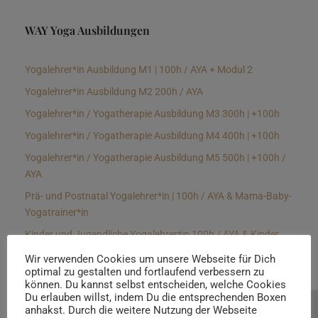
WAY Yoga Ausbildungen
Yogalehrer*in Ausbildung M1 | 100h / AYA + Modul 2
Yogalehrer*in Ausbildung M2 200h / AYA
Yogalehrer*in / Yogatherapie Ausbildung M3 300h | +100h
Yogalehrer*in / Yogatherapie Ausbildung M4 400h | +100h
Yogalehrer*in / Yogatherapie Ausbildung M5 500h | +100h /
AYA
Prä- und Postnatal Yogalehrer*in | 100h / AYA & Mama-Baby-
Yogatrainer*in
Kinder und Jugendliche Yogalehrer*in 100h / AYA & Kinder
Yogatherapeut*in / Kinderentspannungstrainer*in
Wir verwenden Cookies um unsere Webseite für Dich
optimal zu gestalten und fortlaufend verbessern zu
Yin Yogalehrer*in | 100 h & Faszientrainer*in
können. Du kannst selbst entscheiden, welche Cookies
Hormon Yogalehrer*in / Yogatherapeut*in &
Du erlauben willst, indem Du die entsprechenden Boxen
anhakst. Durch die weitere Nutzung der Webseite
Beratung buchen
Stressmanagementtrainer*in | 70h