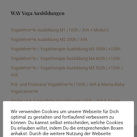
WAY Yoga Ausbildungen
Yogalehrer*in Ausbildung M1 | 100h / AYA + Modul 2
Yogalehrer*in Ausbildung M2 200h / AYA
Yogalehrer*in / Yogatherapie Ausbildung M3 300h | +100h
Yogalehrer*in / Yogatherapie Ausbildung M4 400h | +100h
Yogalehrer*in / Yogatherapie Ausbildung M5 500h | +100h /
AYA
Prä- und Postnatal Yogalehrer*in | 100h / AYA & Mama-Baby-
Yogatrainer*in
Kinder und Jugendliche Yogalehrer*in 100h / AYA & Kinder
Yogatherapeut*in / Kinderentspannungstrainer*in
Wir verwenden Cookies um unsere Webseite für Dich
optimal zu gestalten und fortlaufend verbessern zu
Yin Yogalehrer*in | 100 h & Faszientrainer*in
können. Du kannst selbst entscheiden, welche Cookies
Hormon Yogalehrer*in / Yogatherapeut*in &
Du erlauben willst, indem Du die entsprechenden Boxen
anhakst. Durch die weitere Nutzung der Webseite
Beratung buchen
Stressmanagementtrainer*in | 70h