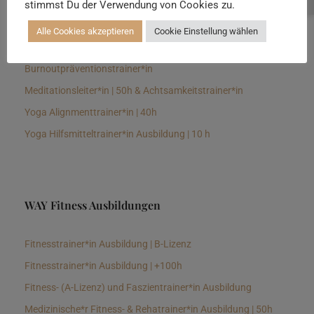
stimmst Du der Verwendung von Cookies zu.
Senioren Yogalehrer*in und Therapeut*in 100h &
Longevitytrainer*in
Alle Cookies akzeptieren
Cookie Einstellung wählen
Business Yogalehrer*in | 100h &
Burnoutpräventionstrainer*in
Meditationsleiter*in | 50h & Achtsamkeitstrainer*in
Yoga Alignmenttrainer*in | 40h
Yoga Hilfsmitteltrainer*in Ausbildung | 10 h
WAY Fitness Ausbildungen
Fitnesstrainer*in Ausbildung | B-Lizenz
Fitnesstrainer*in Ausbildung | +100h
Fitness- (A-Lizenz) und Faszientrainer*in Ausbildung
Medizinische*r Fitness- & Rehatrainer*in Ausbildung | 50h