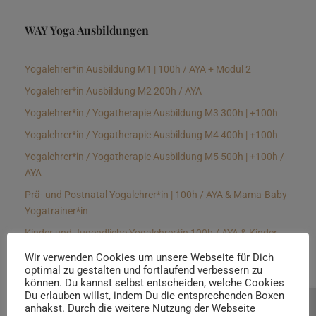
WAY Yoga Ausbildungen
Yogalehrer*in Ausbildung M1 | 100h / AYA + Modul 2
Yogalehrer*in Ausbildung M2 200h / AYA
Yogalehrer*in / Yogatherapie Ausbildung M3 300h | +100h
Yogalehrer*in / Yogatherapie Ausbildung M4 400h | +100h
Yogalehrer*in / Yogatherapie Ausbildung M5 500h | +100h /
AYA
Prä- und Postnatal Yogalehrer*in | 100h / AYA & Mama-Baby-
Yogatrainer*in
Kinder und Jugendliche Yogalehrer*in 100h / AYA & Kinder
Yogatherapeut*in / Kinderentspannungstrainer*in
Wir verwenden Cookies um unsere Webseite für Dich
optimal zu gestalten und fortlaufend verbessern zu
Yin Yogalehrer*in | 100 h & Faszientrainer*in
können. Du kannst selbst entscheiden, welche Cookies
Hormon Yogalehrer*in / Yogatherapeut*in &
Du erlauben willst, indem Du die entsprechenden Boxen
anhakst. Durch die weitere Nutzung der Webseite
Beratung buchen
Stressmanagementtrainer*in | 70h