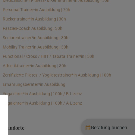
Medizinische*r Fitness- & Rehatrainer*in Ausbildung | 50h
Personal Trainer*in Ausbildung | 70h
Rückentrainer*in Ausbildung | 30h
Faszien-Coach Ausbildung | 30h
Seniorentrainer*in Ausbildung | 30h
Mobility Trainer*in Ausbildung | 30h
Functional / Cross / HIIT / Tabata Trainer*in | 50h
Athletiktrainer*in Ausbildung | 30h
Zertifizierte Pilates- / Yogilatestrainer*in Ausbildung | 100h
Ernährungsberater*in Ausbildung
Yogalehrer*in Ausbildung | 100h / B-Lizenz
Yogalehrer*in Ausbildung | 100h / A-Lizenz
Standorte
Beratung buchen