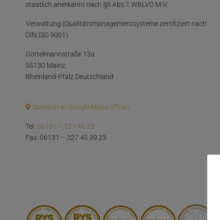
staatlich anerkannt nach §6 Abs.1 WBLVO M-V.
Verwaltung (Qualitätsmanagementsysteme zertifiziert nach
DIN ISO 9001)
Göttelmannstraße 13a
55130 Mainz
Rheinland-Pfalz Deutschland
Standort in Google Maps öffnen
Tel:
06131 – 327 45 23
Fax: 06131 – 327 45 39 23