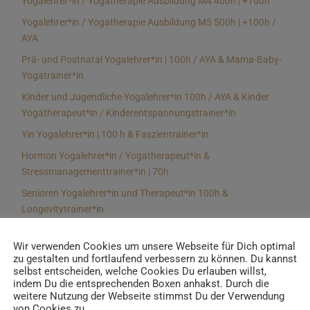
Yogalehrer*in / Yogatherapie Ausbildung M4 400h | +100h
Yogalehrer*in / Yogatherapie Ausbildung M5 500h | +100h /
AYA
Prä- und Postnatal Yogalehrer*in | 100h / AYA & Mama-Baby-
Yogatrainer*in
Kinder und Jugendliche Yogalehrer*in 100h / AYA & Kinder
Yogatherapeut*in / Kinderentspannungstrainer*in
Yin Yogalehrer*in | 100 h & Faszientrainer*in
Hormon Yogalehrer*in / Yogatherapeut*in &
Stressmanagementtrainer*in | 70h
Senioren Yogalehrer*in und Therapeut*in 100h &
Longevitytrainer*in
Business Yogalehrer*in | 100h & Burnoutpräventionstrainer*in
Wir verwenden Cookies um unsere Webseite für Dich optimal
Meditationsleiter*in | 50h & Achtsamkeitstrainer*in
zu gestalten und fortlaufend verbessern zu können. Du kannst
selbst entscheiden, welche Cookies Du erlauben willst,
Yoga Alignmenttrainer*in | 40h
indem Du die entsprechenden Boxen anhakst. Durch die
Yoga Hilfsmitteltrainer*in Ausbildung | 10 h
weitere Nutzung der Webseite stimmst Du der Verwendung
von Cookies zu.