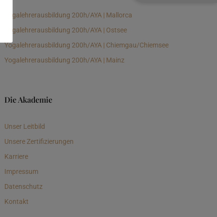
Yogalehrerausbildung 200h/AYA | Mallorca
Yogalehrerausbildung 200h/AYA | Ostsee
Yogalehrerausbildung 200h/AYA | Chiemgau/Chiemsee
Yogalehrerausbildung 200h/AYA | Mainz
Die Akademie
Unser Leitbild
Unsere Zertifizierungen
Karriere
Impressum
Datenschutz
Kontakt