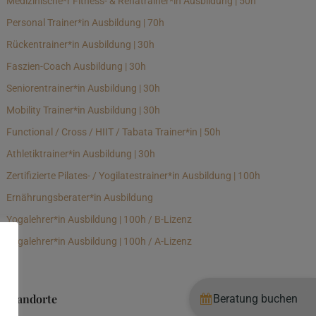
Medizinische*r Fitness- & Rehatrainer*in Ausbildung | 50h
Personal Trainer*in Ausbildung | 70h
Rückentrainer*in Ausbildung | 30h
Faszien-Coach Ausbildung | 30h
Seniorentrainer*in Ausbildung | 30h
Mobility Trainer*in Ausbildung | 30h
Functional / Cross / HIIT / Tabata Trainer*in | 50h
Athletiktrainer*in Ausbildung | 30h
Zertifizierte Pilates- / Yogilatestrainer*in Ausbildung | 100h
Ernährungsberater*in Ausbildung
Yogalehrer*in Ausbildung | 100h / B-Lizenz
Yogalehrer*in Ausbildung | 100h / A-Lizenz
Standorte
Beratung buchen