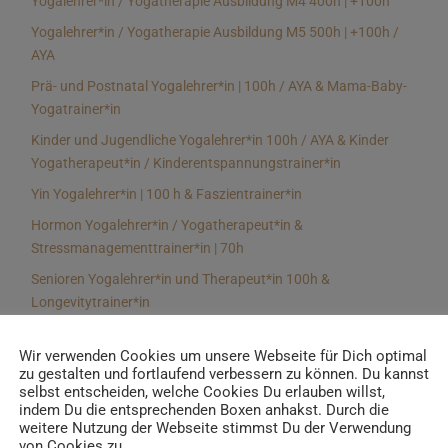
Yogalehrer*in / Yogatherapie Ausbildung M4 400h | +100h
Yogalehrer*in / Yogatherapie Ausbildung M5 500h | +100h /
AYA
Prä- und Postnatal Yogalehrer*in | 100h / AYA & Mama-Baby-
Yogatrainer*in
Kinder und Jugendliche Yogalehrer*in 100h / AYA & Kinder
Yogatherapeut*in / Kinderentspannungstrainer*in
Yin Yogalehrer*in | 100 h & Faszientrainer*in
Hormon Yogalehrer*in / Yogatherapeut*in &
Stressmanagementtrainer*in | 70h
Senioren Yogalehrer*in und Therapeut*in 100h &
Longevitytrainer*in
Business Yogalehrer*in | 100h & Burnoutpräventionstrainer*in
Wir verwenden Cookies um unsere Webseite für Dich optimal
Meditationsleiter*in | 50h & Achtsamkeitstrainer*in
zu gestalten und fortlaufend verbessern zu können. Du kannst
selbst entscheiden, welche Cookies Du erlauben willst,
Yoga Alignmenttrainer*in | 40h
indem Du die entsprechenden Boxen anhakst. Durch die
Yoga Hilfsmitteltrainer*in Ausbildung | 10 h
weitere Nutzung der Webseite stimmst Du der Verwendung
von Cookies zu.