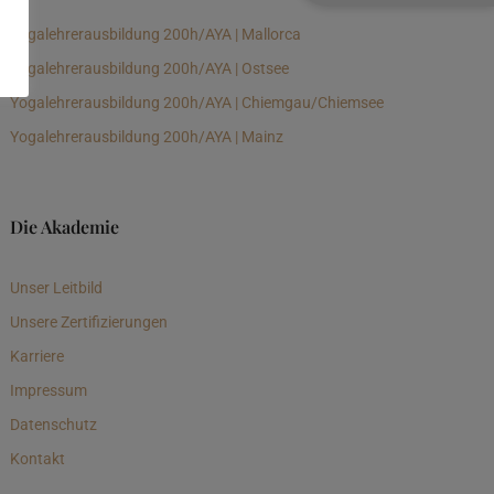
Yogalehrerausbildung 200h/AYA | Mallorca
Yogalehrerausbildung 200h/AYA | Ostsee
Yogalehrerausbildung 200h/AYA | Chiemgau/Chiemsee
Yogalehrerausbildung 200h/AYA | Mainz
Die Akademie
Unser Leitbild
Unsere Zertifizierungen
Karriere
Impressum
Datenschutz
Kontakt