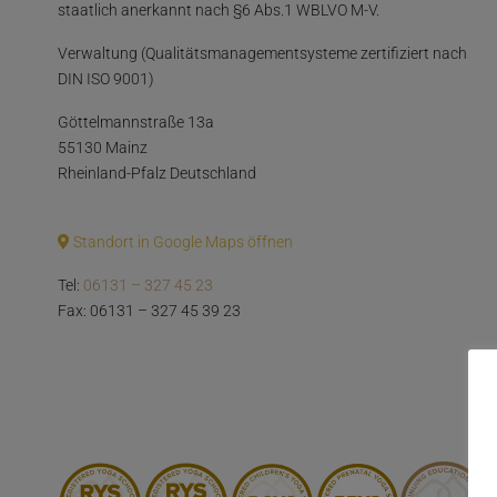
staatlich anerkannt nach §6 Abs.1 WBLVO M-V.
Verwaltung (Qualitätsmanagementsysteme zertifiziert nach
DIN ISO 9001)
Göttelmannstraße 13a
55130 Mainz
Rheinland-Pfalz Deutschland
Standort in Google Maps öffnen
Tel:
06131 – 327 45 23
Fax: 06131 – 327 45 39 23